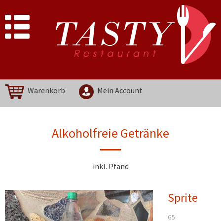
Warenkorb
Mein Account
Alkoholfreie Getränke
inkl. Pfand
Sprite
G5