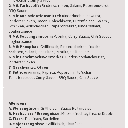
mild/scharf, Curry-Sauce
2. Mit Farbstoffe:
Rinderschinken, Salami, Peperoniwurst,
BBQ Sauce
3. Mit Antioxidationsmittel:
Rinderknoblauchwurst,
Rinderschinken, Bacon, Rohschinken, Putenfleisch, Salami,
Schinken, Artischocken, Peperoniwurst, Rindersalami,
Joghurtsauce
4. Mit Süssungsmitteln:
Paprika, Curry-Sauce, Chili-Sauce,
Joghurtsauce
5. Mit Phosphat:
Grillfleisch, Rinderschinken, frische
Krabben, Salami, Schinken, Paprika, Chili-Sauce
6. Mit Geschmacksverstärker:
Rinderknoblauchwurst,
Rinderschinken
7. Geschwärzt:
Oliven
8. Sulfide:
Ananas, Paprika, Peperoni mild/scharf,
Tomatensauce, Curry-Sauce, BBQ Sauce, Chili-Sauce
Allergene:
A. Weizengluten:
Grillfleisch, Sauce Hollandaise
B. Krebstiere / Erzeugnisse:
Meeresfrüchte
,
frische Krabben
C. Fisch:
Thunfisch, Sardellen
D. Sojaerzeugnisse:
Grillfleisch, Thunfisch