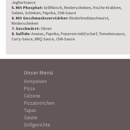
Joghurtsauce
5. Mit Phosphat:
Grillfleisch, Rinderschinken, frische Krabben,
Salami, Schinken, Paprika, Chili-Sauce
6. Mit Geschmacksverstärker:
Rinderknoblauchwurst,
Rinderschinken
7. Geschwärzt:
Oliven
8. Sulfide:
Ananas, Paprika, Peperoni mild/scharf, Tomatensauce,
Curry-Sauce, BBQ Sauce, Chili-Sauce
Unser Menü
Navigation
Vorspeisen
überspringen
Pizza
Calzone
Pizzabrötchen
Tapas
Salate
Grillgerichte