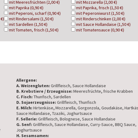
mit Meeresfrüchten (2,00 €)
mit Mozzarella (2,00 €)
mit Paprika (0,90 €)
mit Paprika, frisch (1,50 €)
mit Peperoni, scharf (0,90 €)
mit Peperoniwurst (1,50 €)
 €)
mit Rindersalami (1,50 €)
mit Rinderschinken (2,00 €)
mit Sardellen (1,50 €)
mit Sauce Hollandaise (1,50 €)
mit Tomaten, frisch (1,50 €)
mit Tomatensauce (0,90 €)
Allergene:
A. Weizengluten:
Grillfleisch, Sauce Hollandaise
B. Krebstiere / Erzeugnisse:
Meeresfrüchte
,
frische Krabben
C. Fisch:
Thunfisch, Sardellen
D. Sojaerzeugnisse:
Grillfleisch, Thunfisch
E. Milch:
Hirtenkäse
,
Mozzarella, Gorgonzola, Goudakäse, Hartkä
Sauce Hollandaise, Tzaziki, Joghurtsauce
F. Sellerie:
Grillfleisch, Bolognese, Sauce Hollandaise
G. Senf:
Grillfleisch, Sauce Hollandaise, Curry-Sauce, BBQ Sauce,
e
Joghurtsauce
H. Sesamsamen: