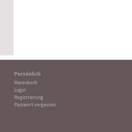
Persönlich
Navigation
Warenkorb
überspringen
Login
Registrierung
Passwort vergessen