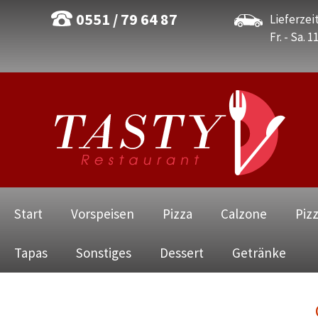
0551 / 79 64 87
Lieferzeit
Fr. - Sa. 1
Navigation
Start
Vorspeisen
Pizza
Calzone
Piz
überspringen
Tapas
Sonstiges
Dessert
Getränke