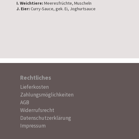
I. Weichtiere:
Meeresfrüchte, Muscheln
J. Eier:
Curry-Sauce, gek. Ei, Joghurtsauce
Rechtliches
Navigation
Lieferkosten
überspringen
Zahlungsmöglichkeiten
AGB
Widerrufsrecht
Datenschutzerklärung
Impressum