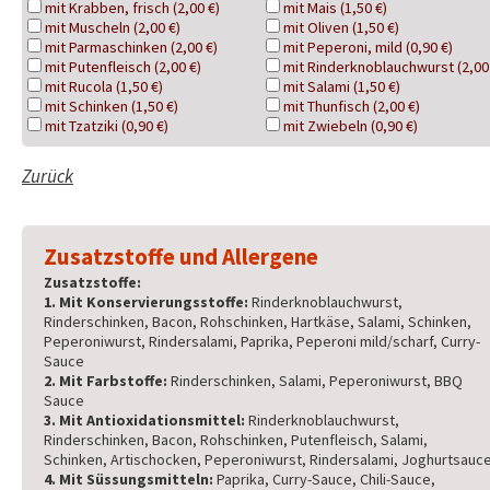
mit Krabben, frisch (2,00 €)
mit Mais (1,50 €)
mit Muscheln (2,00 €)
mit Oliven (1,50 €)
mit Parmaschinken (2,00 €)
mit Peperoni, mild (0,90 €)
mit Putenfleisch (2,00 €)
mit Rinderknoblauchwurst (2,00
mit Rucola (1,50 €)
mit Salami (1,50 €)
mit Schinken (1,50 €)
mit Thunfisch (2,00 €)
mit Tzatziki (0,90 €)
mit Zwiebeln (0,90 €)
Zurück
Zusatzstoffe und Allergene
Zusatzstoffe:
1. Mit Konservierungsstoffe:
Rinderknoblauchwurst,
Rinderschinken, Bacon, Rohschinken, Hartkäse, Salami, Schinken,
Peperoniwurst, Rindersalami, Paprika, Peperoni mild/scharf, Curry-
Sauce
2. Mit Farbstoffe:
Rinderschinken, Salami, Peperoniwurst, BBQ
Sauce
3. Mit Antioxidationsmittel:
Rinderknoblauchwurst,
Rinderschinken, Bacon, Rohschinken, Putenfleisch, Salami,
Schinken, Artischocken, Peperoniwurst, Rindersalami, Joghurtsauc
4. Mit Süssungsmitteln:
Paprika, Curry-Sauce, Chili-Sauce,