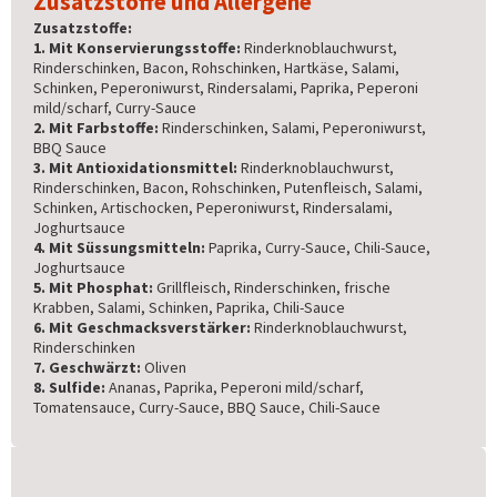
Zusatzstoffe und Allergene
Zusatzstoffe:
1. Mit Konservierungsstoffe:
Rinderknoblauchwurst,
Rinderschinken, Bacon, Rohschinken, Hartkäse, Salami,
Schinken, Peperoniwurst, Rindersalami, Paprika, Peperoni
mild/scharf, Curry-Sauce
2. Mit Farbstoffe:
Rinderschinken, Salami, Peperoniwurst,
BBQ Sauce
3. Mit Antioxidationsmittel:
Rinderknoblauchwurst,
Rinderschinken, Bacon, Rohschinken, Putenfleisch, Salami,
Schinken, Artischocken, Peperoniwurst, Rindersalami,
Joghurtsauce
4. Mit Süssungsmitteln:
Paprika, Curry-Sauce, Chili-Sauce,
Joghurtsauce
5. Mit Phosphat:
Grillfleisch, Rinderschinken, frische
Krabben, Salami, Schinken, Paprika, Chili-Sauce
6. Mit Geschmacksverstärker:
Rinderknoblauchwurst,
Rinderschinken
7. Geschwärzt:
Oliven
8. Sulfide:
Ananas, Paprika, Peperoni mild/scharf,
Tomatensauce, Curry-Sauce, BBQ Sauce, Chili-Sauce