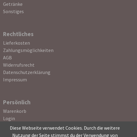
Getränke
Sonstiges
Rechtliches
Navigation
Lieferkosten
überspringen
Zahlungsmöglichkeiten
AGB
Widerrufsrecht
Datenschutzerklärung
Impressum
Persönlich
Navigation
Warenkorb
überspringen
Login
Registrierung
Diese Webseite verwendet Cookies. Durch die weitere
Passwort vergessen
Nutzung der Seite stimmst du der Verwendung von