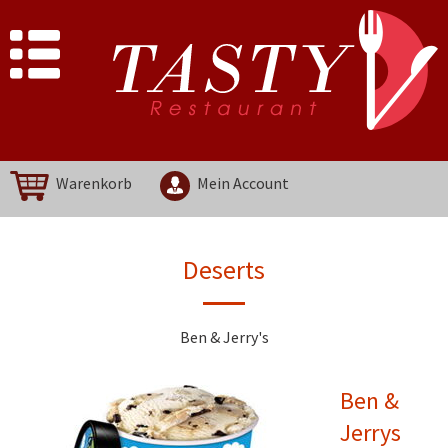
Warenkorb
Mein Account
Deserts
Ben & Jerry's
Ben &
Jerrys