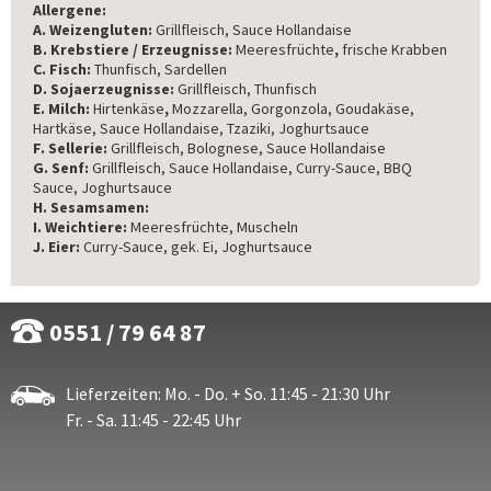
Allergene:
A. Weizengluten:
Grillfleisch, Sauce Hollandaise
B. Krebstiere / Erzeugnisse:
Meeresfrüchte
,
frische Krabben
C. Fisch:
Thunfisch, Sardellen
D. Sojaerzeugnisse:
Grillfleisch, Thunfisch
E. Milch:
Hirtenkäse
,
Mozzarella, Gorgonzola, Goudakäse,
Hartkäse, Sauce Hollandaise, Tzaziki, Joghurtsauce
F. Sellerie:
Grillfleisch, Bolognese, Sauce Hollandaise
G. Senf:
Grillfleisch, Sauce Hollandaise, Curry-Sauce, BBQ
Sauce, Joghurtsauce
H. Sesamsamen:
I. Weichtiere:
Meeresfrüchte, Muscheln
J. Eier:
Curry-Sauce, gek. Ei, Joghurtsauce
0551 / 79 64 87
Lieferzeiten: Mo. - Do. + So. 11:45 - 21:30 Uhr
Fr. - Sa. 11:45 - 22:45 Uhr