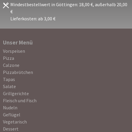
Mindestbestellwert in Göttingen: 18,00 €, außerhalb 20,00
€
Lieferkosten: ab 3,00 €
Unser Menü
Navigation
Vorspeisen
überspringen
Pizza
Calzone
Pizzabrötchen
Tapas
Salate
Grillgerichte
Fleisch und Fisch
Nudeln
Geflügel
Vegetarisch
Dessert