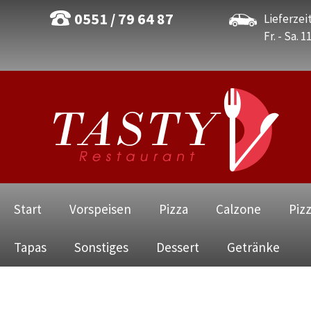
0551 / 79 64 87
Lieferzeit
Fr. - Sa. 1
Navigation
Start
Vorspeisen
Pizza
Calzone
Piz
überspringen
Tapas
Sonstiges
Dessert
Getränke