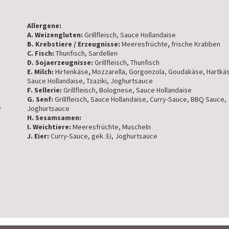
Allergene:
A. Weizengluten:
Grillfleisch, Sauce Hollandaise
B. Krebstiere / Erzeugnisse:
Meeresfrüchte
,
frische Krabben
C. Fisch:
Thunfisch, Sardellen
D. Sojaerzeugnisse:
Grillfleisch, Thunfisch
E. Milch:
Hirtenkäse
,
Mozzarella, Gorgonzola, Goudakäse, Hartkä
Sauce Hollandaise, Tzaziki, Joghurtsauce
F. Sellerie:
Grillfleisch, Bolognese, Sauce Hollandaise
G. Senf:
Grillfleisch, Sauce Hollandaise, Curry-Sauce, BBQ Sauce,
e
Joghurtsauce
H. Sesamsamen:
I. Weichtiere:
Meeresfrüchte, Muscheln
J. Eier:
Curry-Sauce, gek. Ei, Joghurtsauce