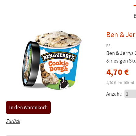
B
Ben & Jer
E3
Ben & Jerrys
& riesigen St
4,70
€
4,70
€
pro 100 ml
Anzahl:
Zurück