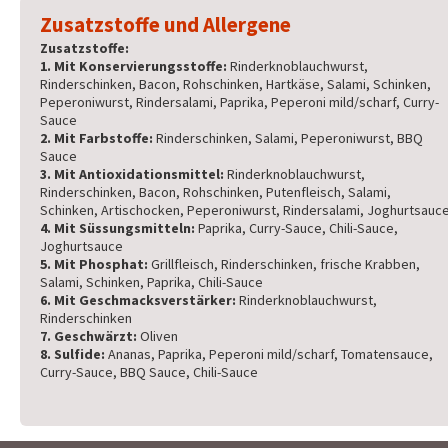
Zusatzstoffe und Allergene
Zusatzstoffe:
1. Mit Konservierungsstoffe:
Rinderknoblauchwurst,
Rinderschinken, Bacon, Rohschinken, Hartkäse, Salami, Schinken,
Peperoniwurst, Rindersalami, Paprika, Peperoni mild/scharf, Curry-
Sauce
2. Mit Farbstoffe:
Rinderschinken, Salami, Peperoniwurst, BBQ
Sauce
3. Mit Antioxidationsmittel:
Rinderknoblauchwurst,
Rinderschinken, Bacon, Rohschinken, Putenfleisch, Salami,
Schinken, Artischocken, Peperoniwurst, Rindersalami, Joghurtsauc
4. Mit Süssungsmitteln:
Paprika, Curry-Sauce, Chili-Sauce,
Joghurtsauce
5. Mit Phosphat:
Grillfleisch, Rinderschinken, frische Krabben,
Salami, Schinken, Paprika, Chili-Sauce
6. Mit Geschmacksverstärker:
Rinderknoblauchwurst,
Rinderschinken
7. Geschwärzt:
Oliven
8. Sulfide:
Ananas, Paprika, Peperoni mild/scharf, Tomatensauce,
Curry-Sauce, BBQ Sauce, Chili-Sauce