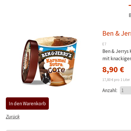
B
Ben & Jer
E7
Ben & Jerrys 
mit knackige
8,90
€
17,80
€
pro 1 Liter
Anzahl:
Zurück