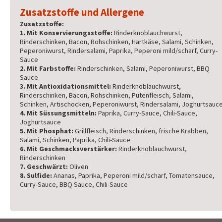
Zusatzstoffe und Allergene
Zusatzstoffe:
1. Mit Konservierungsstoffe:
Rinderknoblauchwurst,
Rinderschinken, Bacon, Rohschinken, Hartkäse, Salami, Schinken,
Peperoniwurst, Rindersalami, Paprika, Peperoni mild/scharf, Curry-
Sauce
2. Mit Farbstoffe:
Rinderschinken, Salami, Peperoniwurst, BBQ
Sauce
3. Mit Antioxidationsmittel:
Rinderknoblauchwurst,
Rinderschinken, Bacon, Rohschinken, Putenfleisch, Salami,
Schinken, Artischocken, Peperoniwurst, Rindersalami, Joghurtsauc
4. Mit Süssungsmitteln:
Paprika, Curry-Sauce, Chili-Sauce,
Joghurtsauce
5. Mit Phosphat:
Grillfleisch, Rinderschinken, frische Krabben,
Salami, Schinken, Paprika, Chili-Sauce
6. Mit Geschmacksverstärker:
Rinderknoblauchwurst,
Rinderschinken
7. Geschwärzt:
Oliven
8. Sulfide:
Ananas, Paprika, Peperoni mild/scharf, Tomatensauce,
Curry-Sauce, BBQ Sauce, Chili-Sauce