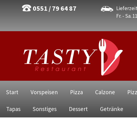
0551 / 79 64 87
Lieferzeit
Fr. - Sa. 1
Navigation
Start
Vorspeisen
Pizza
Calzone
Piz
überspringen
Tapas
Sonstiges
Dessert
Getränke