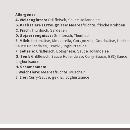
Allergene:
A. Weizengluten:
Grillfleisch, Sauce Hollandaise
B. Krebstiere / Erzeugnisse:
Meeresfrüchte
,
frische Krabben
C. Fisch:
Thunfisch, Sardellen
D. Sojaerzeugnisse:
Grillfleisch, Thunfisch
E. Milch:
Hirtenkäse
,
Mozzarella, Gorgonzola, Goudakäse, Hartkä
Sauce Hollandaise, Tzaziki, Joghurtsauce
F. Sellerie:
Grillfleisch, Bolognese, Sauce Hollandaise
G. Senf:
Grillfleisch, Sauce Hollandaise, Curry-Sauce, BBQ Sauce,
e
Joghurtsauce
H. Sesamsamen:
I. Weichtiere:
Meeresfrüchte, Muscheln
J. Eier:
Curry-Sauce, gek. Ei, Joghurtsauce