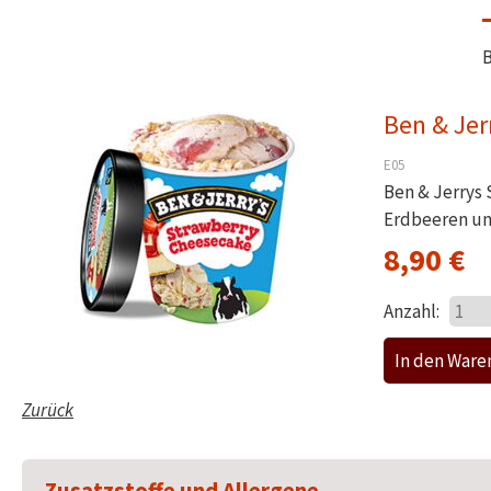
B
Ben & Jer
E05
Ben & Jerrys
Erdbeeren un
8,90
€
Anzahl:
Zurück
Zusatzstoffe und Allergene