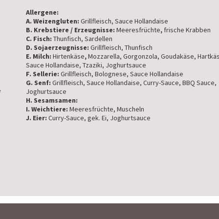
Allergene:
A. Weizengluten:
Grillfleisch, Sauce Hollandaise
B. Krebstiere / Erzeugnisse:
Meeresfrüchte
,
frische Krabben
C. Fisch:
Thunfisch, Sardellen
D. Sojaerzeugnisse:
Grillfleisch, Thunfisch
E. Milch:
Hirtenkäse
,
Mozzarella, Gorgonzola, Goudakäse, Hartkä
Sauce Hollandaise, Tzaziki, Joghurtsauce
F. Sellerie:
Grillfleisch, Bolognese, Sauce Hollandaise
G. Senf:
Grillfleisch, Sauce Hollandaise, Curry-Sauce, BBQ Sauce,
e
Joghurtsauce
H. Sesamsamen:
I. Weichtiere:
Meeresfrüchte, Muscheln
J. Eier:
Curry-Sauce, gek. Ei, Joghurtsauce