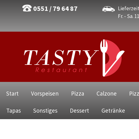
0551 / 79 64 87
Lieferzeit
Fr. - Sa. 1
Navigation
Start
Vorspeisen
Pizza
Calzone
Piz
überspringen
Tapas
Sonstiges
Dessert
Getränke