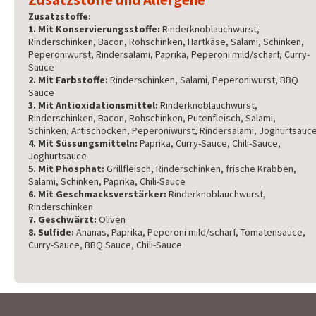
Zusatzstoffe:
1. Mit Konservierungsstoffe:
Rinderknoblauchwurst,
Rinderschinken, Bacon, Rohschinken, Hartkäse, Salami, Schinken,
Peperoniwurst, Rindersalami, Paprika, Peperoni mild/scharf, Curry-
Sauce
2. Mit Farbstoffe:
Rinderschinken, Salami, Peperoniwurst, BBQ
Sauce
3. Mit Antioxidationsmittel:
Rinderknoblauchwurst,
Rinderschinken, Bacon, Rohschinken, Putenfleisch, Salami,
Schinken, Artischocken, Peperoniwurst, Rindersalami, Joghurtsauc
4. Mit Süssungsmitteln:
Paprika, Curry-Sauce, Chili-Sauce,
Joghurtsauce
5. Mit Phosphat:
Grillfleisch, Rinderschinken, frische Krabben,
Salami, Schinken, Paprika, Chili-Sauce
6. Mit Geschmacksverstärker:
Rinderknoblauchwurst,
Rinderschinken
7. Geschwärzt:
Oliven
8. Sulfide:
Ananas, Paprika, Peperoni mild/scharf, Tomatensauce,
Curry-Sauce, BBQ Sauce, Chili-Sauce