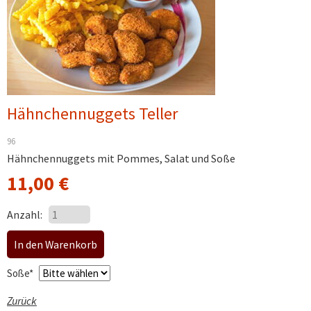
Hähnchennuggets Teller
96
Hähnchennuggets mit Pommes, Salat und Soße
11,00
€
Anzahl:
Pflichtfeld
Soße
*
Zurück