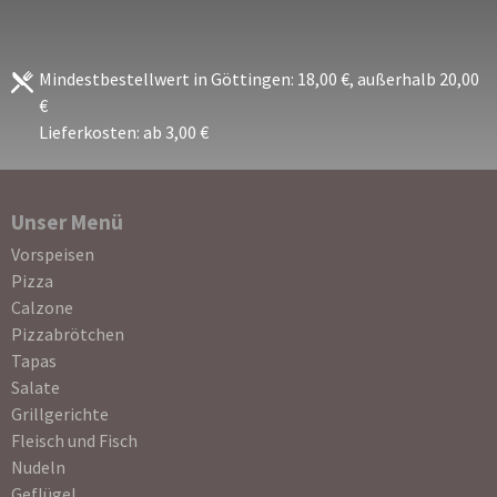
Mindestbestellwert in Göttingen: 18,00 €, außerhalb 20,00
€
Lieferkosten: ab 3,00 €
Unser Menü
Navigation
Vorspeisen
überspringen
Pizza
Calzone
Pizzabrötchen
Tapas
Salate
Grillgerichte
Fleisch und Fisch
Nudeln
Geflügel