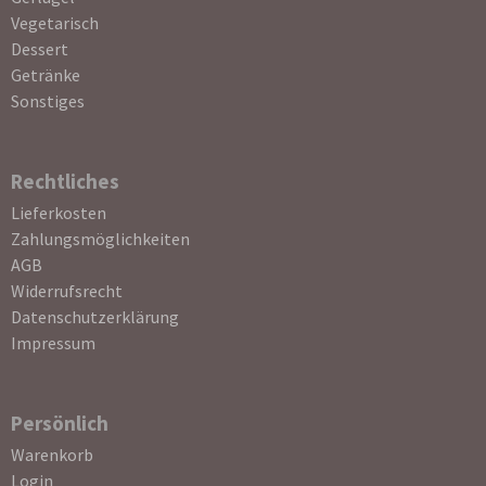
Vegetarisch
Dessert
Getränke
Sonstiges
Rechtliches
Navigation
Lieferkosten
überspringen
Zahlungsmöglichkeiten
AGB
Widerrufsrecht
Datenschutzerklärung
Impressum
Persönlich
Navigation
Warenkorb
überspringen
Login