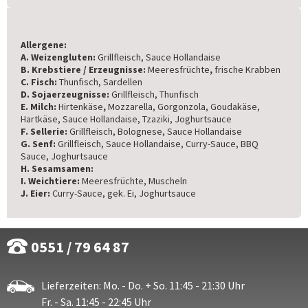
Allergene:
A. Weizengluten:
Grillfleisch, Sauce Hollandaise
B. Krebstiere / Erzeugnisse:
Meeresfrüchte
,
frische Krabben
C. Fisch:
Thunfisch, Sardellen
D. Sojaerzeugnisse:
Grillfleisch, Thunfisch
E. Milch:
Hirtenkäse
,
Mozzarella, Gorgonzola, Goudakäse,
Hartkäse, Sauce Hollandaise, Tzaziki, Joghurtsauce
F. Sellerie:
Grillfleisch, Bolognese, Sauce Hollandaise
G. Senf:
Grillfleisch, Sauce Hollandaise, Curry-Sauce, BBQ
Sauce, Joghurtsauce
H. Sesamsamen:
I. Weichtiere:
Meeresfrüchte, Muscheln
J. Eier:
Curry-Sauce, gek. Ei, Joghurtsauce
0551 / 79 64 87
Lieferzeiten: Mo. - Do. + So. 11:45 - 21:30 Uhr
Fr. - Sa. 11:45 - 22:45 Uhr