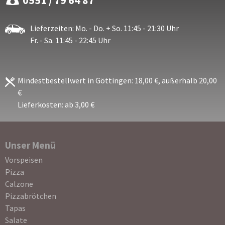
0551 / 79 64 87
Lieferzeiten: Mo. - Do. + So. 11:45 - 21:30 Uhr
Fr. - Sa. 11:45 - 22:45 Uhr
Mindestbestellwert in Göttingen: 18,00 €, außerhalb 20,00
€
Lieferkosten: ab 3,00 €
Unser Menü
Navigation
Vorspeisen
überspringen
Pizza
Calzone
Pizzabrötchen
Tapas
Salate