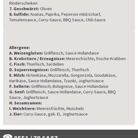
Rinderschinken
7. Geschwärzt:
Oliven
8. Sulfide:
Ananas, Paprika, Peperoni mild/scharf,
Tomatensauce, Curry-Sauce, BBQ Sauce, Chili-Sauce
Allergene:
A. Weizengluten:
Grillfleisch, Sauce Hollandaise
B. Krebstiere / Erzeugnisse:
Meeresfrüchte
,
frische Krabben
C. Fisch:
Thunfisch, Sardellen
D. Sojaerzeugnisse:
Grillfleisch, Thunfisch
E. Milch:
Hirtenkäse
,
Mozzarella, Gorgonzola, Goudakäse,
Hartkäse, Sauce Hollandaise, Tzaziki, Joghurtsauce
F. Sellerie:
Grillfleisch, Bolognese, Sauce Hollandaise
G. Senf:
Grillfleisch, Sauce Hollandaise, Curry-Sauce, BBQ
Sauce, Joghurtsauce
H. Sesamsamen:
I. Weichtiere:
Meeresfrüchte, Muscheln
J. Eier:
Curry-Sauce, gek. Ei, Joghurtsauce