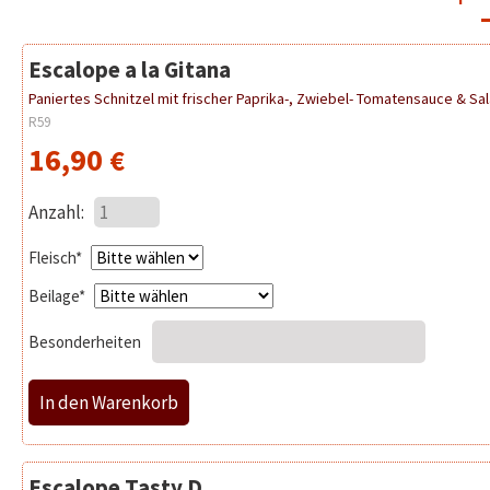
Escalope a la Gitana
Paniertes Schnitzel mit frischer Paprika-, Zwiebel- Tomatensauce & Sa
R59
16,90
€
Anzahl:
Pflichtfeld
Fleisch
*
Pflichtfeld
Beilage
*
Besonderheiten
Escalope Tasty D