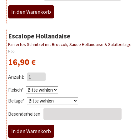
Escalope Hollandaise
Paniertes Schnitzel mit Broccoli, Sauce Hollandaise & Salatbeilage
R65
16,90
€
Anzahl:
Pflichtfeld
Fleisch
*
Pflichtfeld
Beilage
*
Besonderheiten