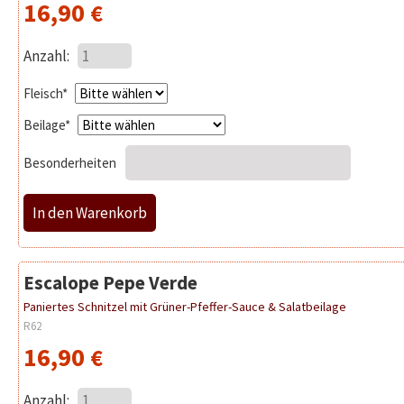
16,90
€
Anzahl:
Pflichtfeld
Fleisch
*
Pflichtfeld
Beilage
*
Besonderheiten
Escalope Pepe Verde
Paniertes Schnitzel mit Grüner-Pfeffer-Sauce & Salatbeilage
R62
16,90
€
Anzahl: