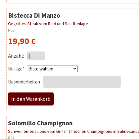
Bistecca Di Manzo
Gegrilltes Steak vom Rind und Salatbeilage
R66
19,90
€
Anzahl:
Pflichtfeld
Beilage
*
Besonderheiten
Solomillo Champignon
Schweinemedallions vom Grill mit frischen Champignons in Sahnesauce
R67