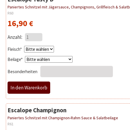
Paniertes Schnitzel mit Jägersauce, Champignons, Grillfleisch & Salat
R60
16,90
€
Anzahl:
Pflichtfeld
Fleisch
*
Pflichtfeld
Beilage
*
Besonderheiten
Escalope Champignon
Paniertes Schnitzel mit Champignon-Rahm Sauce & Salatbeilage
R61