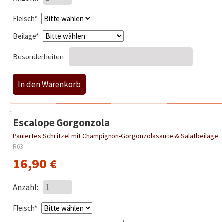
Pflichtfeld
Fleisch
*
Pflichtfeld
Beilage
*
Besonderheiten
Escalope Gorgonzola
Paniertes Schnitzel mit Champignon-Gorgonzolasauce & Salatbeilage
R63
16,90
€
Anzahl:
Pflichtfeld
Fleisch
*