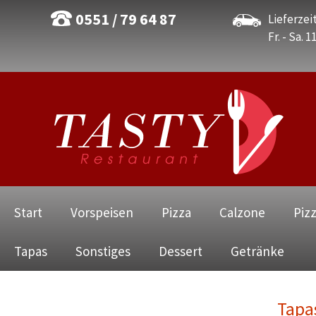
0551 / 79 64 87
Lieferzeit
Fr. - Sa. 1
Navigation
Start
Vorspeisen
Pizza
Calzone
Piz
überspringen
Tapas
Sonstiges
Dessert
Getränke
Tapa