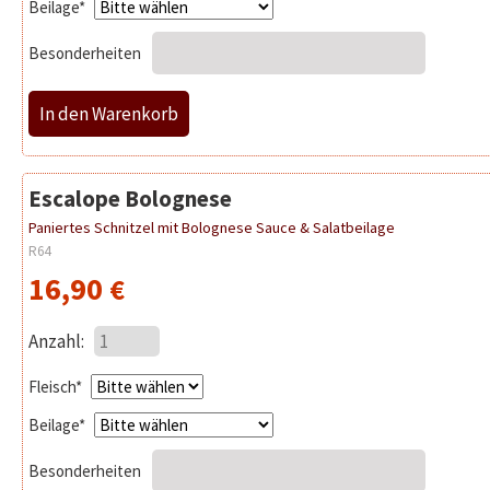
Pflichtfeld
Beilage
*
Besonderheiten
Escalope Bolognese
Paniertes Schnitzel mit Bolognese Sauce & Salatbeilage
R64
16,90
€
Anzahl:
Pflichtfeld
Fleisch
*
Pflichtfeld
Beilage
*
Besonderheiten