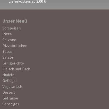
Lieferkosten: ab 3,00 €
Unser Menü
Navigation
Vorspeisen
überspringen
Pizza
Calzone
Pizzabrötchen
Tapas
Salate
Grillgerichte
Fleisch und Fisch
Nudeln
Geflügel
Vegetarisch
Dessert
Getränke
Sonstiges