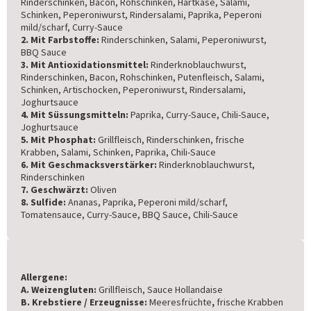
Rinderschinken, Bacon, Rohschinken, Hartkäse, Salami,
Schinken, Peperoniwurst, Rindersalami, Paprika, Peperoni
mild/scharf, Curry-Sauce
2. Mit Farbstoffe:
Rinderschinken, Salami, Peperoniwurst,
BBQ Sauce
3. Mit Antioxidationsmittel:
Rinderknoblauchwurst,
Rinderschinken, Bacon, Rohschinken, Putenfleisch, Salami,
Schinken, Artischocken, Peperoniwurst, Rindersalami,
Joghurtsauce
4. Mit Süssungsmitteln:
Paprika, Curry-Sauce, Chili-Sauce,
Joghurtsauce
5. Mit Phosphat:
Grillfleisch, Rinderschinken, frische
Krabben, Salami, Schinken, Paprika, Chili-Sauce
6. Mit Geschmacksverstärker:
Rinderknoblauchwurst,
Rinderschinken
7. Geschwärzt:
Oliven
8. Sulfide:
Ananas, Paprika, Peperoni mild/scharf,
Tomatensauce, Curry-Sauce, BBQ Sauce, Chili-Sauce
Allergene:
A. Weizengluten:
Grillfleisch, Sauce Hollandaise
B. Krebstiere / Erzeugnisse:
Meeresfrüchte
,
frische Krabben