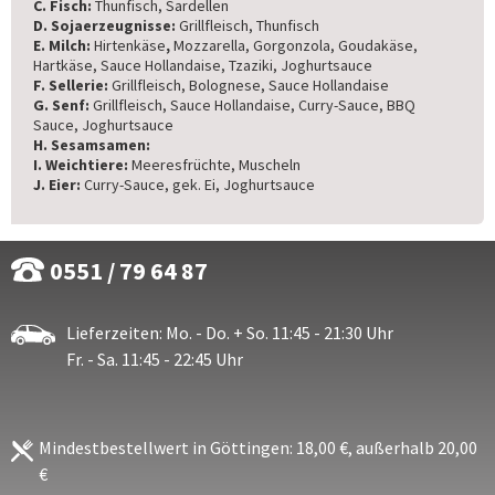
C. Fisch:
Thunfisch, Sardellen
D. Sojaerzeugnisse:
Grillfleisch, Thunfisch
E. Milch:
Hirtenkäse
,
Mozzarella, Gorgonzola, Goudakäse,
Hartkäse, Sauce Hollandaise, Tzaziki, Joghurtsauce
F. Sellerie:
Grillfleisch, Bolognese, Sauce Hollandaise
G. Senf:
Grillfleisch, Sauce Hollandaise, Curry-Sauce, BBQ
Sauce, Joghurtsauce
H. Sesamsamen:
I. Weichtiere:
Meeresfrüchte, Muscheln
J. Eier:
Curry-Sauce, gek. Ei, Joghurtsauce
0551 / 79 64 87
Lieferzeiten: Mo. - Do. + So. 11:45 - 21:30 Uhr
Fr. - Sa. 11:45 - 22:45 Uhr
Mindestbestellwert in Göttingen: 18,00 €, außerhalb 20,00
€