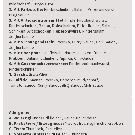
mild/scharf, Curry-Sauce
2. Mit Farbstoffe:
Rinderschinken, Salami, Peperoniwurst,
BBQ Sauce
3. Mit Antioxidationsmittel:
Rinderknoblauchwurst,
Rinderschinken, Bacon, Rohschinken, Putenfleisch, Salami,
Schinken, Artischocken, Peperoniwurst, Rindersalami,
Joghurtsauce
4. Mit Süssungsmitteln:
Paprika, Curry-Sauce, Chili-Sauce,
Joghurtsauce
5. Mit Phosphat:
Grillfleisch, Rinderschinken, frische
Krabben, Salami, Schinken, Paprika, Chili-Sauce
6. Mit Geschmacksverstärker:
Rinderknoblauchwurst,
Rinderschinken
7. Geschwärzt:
Oliven
8. Sulfide:
Ananas, Paprika, Peperoni mild/scharf,
Tomatensauce, Curry-Sauce, BBQ Sauce, Chili-Sauce
Allergene:
A. Weizengluten:
Grillfleisch, Sauce Hollandaise
B. Krebstiere / Erzeugnisse:
Meeresfrüchte
,
frische Krabben
C. Fisch:
Thunfisch, Sardellen
D. Sojaerzeugnisse:
Grillfleisch, Thunfisch