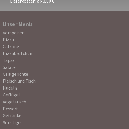
Lieferkosten: ab 3,00 €
Unser Menü
Navigation
Vorspeisen
überspringen
Pizza
Calzone
Pizzabrötchen
Tapas
Salate
Grillgerichte
Fleisch und Fisch
Nudeln
Geflügel
Vegetarisch
Dessert
Getränke
Sonstiges