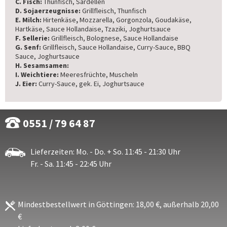
C. Fisch:
Thunfisch, Sardellen
D. Sojaerzeugnisse:
Grillfleisch, Thunfisch
E. Milch:
Hirtenkäse
,
Mozzarella, Gorgonzola, Goudakäse,
Hartkäse, Sauce Hollandaise, Tzaziki, Joghurtsauce
F. Sellerie:
Grillfleisch, Bolognese, Sauce Hollandaise
G. Senf:
Grillfleisch, Sauce Hollandaise, Curry-Sauce, BBQ
Sauce, Joghurtsauce
H. Sesamsamen:
I. Weichtiere:
Meeresfrüchte, Muscheln
J. Eier:
Curry-Sauce, gek. Ei, Joghurtsauce
0551 / 79 64 87
Lieferzeiten: Mo. - Do. + So. 11:45 - 21:30 Uhr
Fr. - Sa. 11:45 - 22:45 Uhr
Mindestbestellwert in Göttingen: 18,00 €, außerhalb 20,00
€