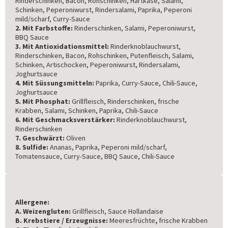
Rinderschinken, Bacon, Rohschinken, Hartkäse, Salami,
Schinken, Peperoniwurst, Rindersalami, Paprika, Peperoni
mild/scharf, Curry-Sauce
2. Mit Farbstoffe:
Rinderschinken, Salami, Peperoniwurst,
BBQ Sauce
3. Mit Antioxidationsmittel:
Rinderknoblauchwurst,
Rinderschinken, Bacon, Rohschinken, Putenfleisch, Salami,
Schinken, Artischocken, Peperoniwurst, Rindersalami,
Joghurtsauce
4. Mit Süssungsmitteln:
Paprika, Curry-Sauce, Chili-Sauce,
Joghurtsauce
5. Mit Phosphat:
Grillfleisch, Rinderschinken, frische
Krabben, Salami, Schinken, Paprika, Chili-Sauce
6. Mit Geschmacksverstärker:
Rinderknoblauchwurst,
Rinderschinken
7. Geschwärzt:
Oliven
8. Sulfide:
Ananas, Paprika, Peperoni mild/scharf,
Tomatensauce, Curry-Sauce, BBQ Sauce, Chili-Sauce
Allergene:
A. Weizengluten:
Grillfleisch, Sauce Hollandaise
B. Krebstiere / Erzeugnisse:
Meeresfrüchte
,
frische Krabben