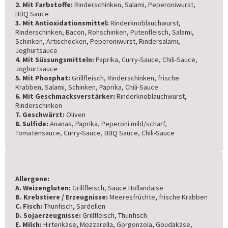
2. Mit Farbstoffe:
Rinderschinken, Salami, Peperoniwurst,
BBQ Sauce
3. Mit Antioxidationsmittel:
Rinderknoblauchwurst,
Rinderschinken, Bacon, Rohschinken, Putenfleisch, Salami,
Schinken, Artischocken, Peperoniwurst, Rindersalami,
Joghurtsauce
4. Mit Süssungsmitteln:
Paprika, Curry-Sauce, Chili-Sauce,
Joghurtsauce
5. Mit Phosphat:
Grillfleisch, Rinderschinken, frische
Krabben, Salami, Schinken, Paprika, Chili-Sauce
6. Mit Geschmacksverstärker:
Rinderknoblauchwurst,
Rinderschinken
7. Geschwärzt:
Oliven
8. Sulfide:
Ananas, Paprika, Peperoni mild/scharf,
Tomatensauce, Curry-Sauce, BBQ Sauce, Chili-Sauce
Allergene:
A. Weizengluten:
Grillfleisch, Sauce Hollandaise
B. Krebstiere / Erzeugnisse:
Meeresfrüchte
,
frische Krabben
C. Fisch:
Thunfisch, Sardellen
D. Sojaerzeugnisse:
Grillfleisch, Thunfisch
E. Milch:
Hirtenkäse
,
Mozzarella, Gorgonzola, Goudakäse,