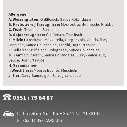
Allergene:
A. Weizengluten:
Grillfleisch, Sauce Hollandaise
B. Krebstiere / Erzeugnisse:
Meeresfrüchte
,
frische Krabben
C. Fisch:
Thunfisch, Sardellen
D. Sojaerzeugnisse:
Grillfleisch, Thunfisch
E. Milch:
Hirtenkäse
,
Mozzarella, Gorgonzola, Goudakäse,
Hartkäse, Sauce Hollandaise, Tzaziki, Joghurtsauce
F. Sellerie:
Grillfleisch, Bolognese, Sauce Hollandaise
G. Senf:
Grillfleisch, Sauce Hollandaise, Curry-Sauce, BBQ
Sauce, Joghurtsauce
H. Sesamsamen:
I. Weichtiere:
Meeresfrüchte, Muscheln
J. Eier:
Curry-Sauce, gek. Ei, Joghurtsauce
0551 / 79 64 87
Lieferzeiten: Mo. - Do. + So. 11:45 - 21:30 Uhr
Fr. - Sa. 11:45 - 22:45 Uhr