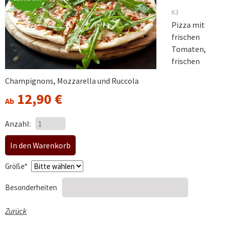
K3
Pizza mit
frischen
Tomaten,
frischen
Champignons, Mozzarella und Ruccola
12,90
€
Ab
Anzahl:
Pflichtfeld
Größe
*
Besonderheiten
Zurück