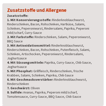
Zusatzstoffe und Allergene
Zusatzstoffe:
1. Mit Konservierungsstoffe:
Rinderknoblauchwurst,
Rinderschinken, Bacon, Rohschinken, Hartkäse, Salami,
Schinken, Peperoniwurst, Rindersalami, Paprika, Peperoni
mild/scharf, Curry-Sauce
2. Mit Farbstoffe:
Rinderschinken, Salami, Peperoniwurst,
BBQ Sauce
3. Mit Antioxidationsmittel:
Rinderknoblauchwurst,
Rinderschinken, Bacon, Rohschinken, Putenfleisch, Salami,
Schinken, Artischocken, Peperoniwurst, Rindersalami,
Joghurtsauce
4. Mit Süssungsmitteln:
Paprika, Curry-Sauce, Chili-Sauce,
Joghurtsauce
5. Mit Phosphat:
Grillfleisch, Rinderschinken, frische
Krabben, Salami, Schinken, Paprika, Chili-Sauce
6. Mit Geschmacksverstärker:
Rinderknoblauchwurst,
Rinderschinken
7. Geschwärzt:
Oliven
8. Sulfide:
Ananas, Paprika, Peperoni mild/scharf,
Tomatensauce, Curry-Sauce, BBQ Sauce, Chili-Sauce