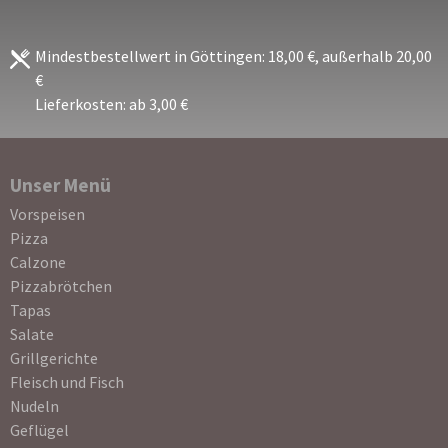
Mindestbestellwert in Göttingen: 18,00 €, außerhalb 20,00
€
Lieferkosten: ab 3,00 €
Unser Menü
Navigation
Vorspeisen
überspringen
Pizza
Calzone
Pizzabrötchen
Tapas
Salate
Grillgerichte
Fleisch und Fisch
Nudeln
Geflügel