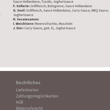
Sauce Hollandaise, Tzaziki, Joghurtsauce
F. Sellerie:
Grillfleisch, Bolognese, Sauce Hollandaise
G. Senf:
Grillfleisch, Sauce Hollandaise, Curry-Sauce, BBQ Sauce,
e
Joghurtsauce
H. Sesamsamen:
I. Weichtiere:
Meeresfrüchte, Muscheln
J. Eier:
Curry-Sauce, gek. Ei, Joghurtsauce
Rechtliches
Navigation
Lieferkosten
überspringen
Zahlungsmöglichkeiten
AGB
Widerrufsrecht