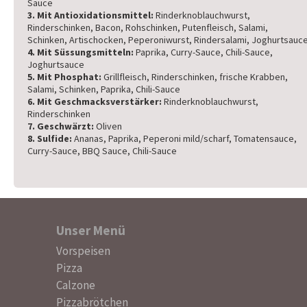
Sauce
3. Mit Antioxidationsmittel:
Rinderknoblauchwurst,
Rinderschinken, Bacon, Rohschinken, Putenfleisch, Salami,
Schinken, Artischocken, Peperoniwurst, Rindersalami, Joghurtsauc
4. Mit Süssungsmitteln:
Paprika, Curry-Sauce, Chili-Sauce,
Joghurtsauce
5. Mit Phosphat:
Grillfleisch, Rinderschinken, frische Krabben,
Salami, Schinken, Paprika, Chili-Sauce
6. Mit Geschmacksverstärker:
Rinderknoblauchwurst,
Rinderschinken
7. Geschwärzt:
Oliven
8. Sulfide:
Ananas, Paprika, Peperoni mild/scharf, Tomatensauce,
Curry-Sauce, BBQ Sauce, Chili-Sauce
Unser Menü
Navigation
Vorspeisen
überspringen
Pizza
Calzone
Pizzabrötchen