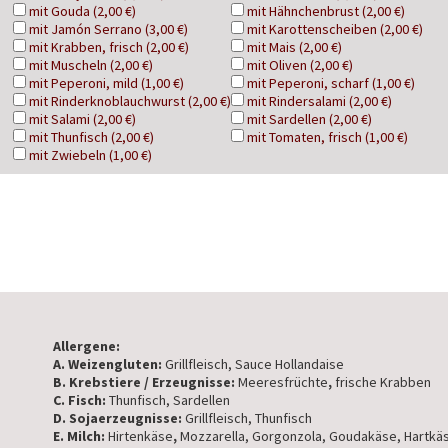
mit Gouda (2,00 €)
mit Hähnchenbrust (2,00 €)
mit Jamón Serrano (3,00 €)
mit Karottenscheiben (2,00 €)
mit Krabben, frisch (2,00 €)
mit Mais (2,00 €)
mit Muscheln (2,00 €)
mit Oliven (2,00 €)
mit Peperoni, mild (1,00 €)
mit Peperoni, scharf (1,00 €)
mit Rinderknoblauchwurst (2,00 €)
mit Rindersalami (2,00 €)
mit Salami (2,00 €)
mit Sardellen (2,00 €)
mit Thunfisch (2,00 €)
mit Tomaten, frisch (1,00 €)
mit Zwiebeln (1,00 €)
Allergene:
A. Weizengluten:
Grillfleisch, Sauce Hollandaise
B. Krebstiere / Erzeugnisse:
Meeresfrüchte
,
frische Krabben
C. Fisch:
Thunfisch, Sardellen
D. Sojaerzeugnisse:
Grillfleisch, Thunfisch
E. Milch:
Hirtenkäse
,
Mozzarella, Gorgonzola, Goudakäse, Hartkä