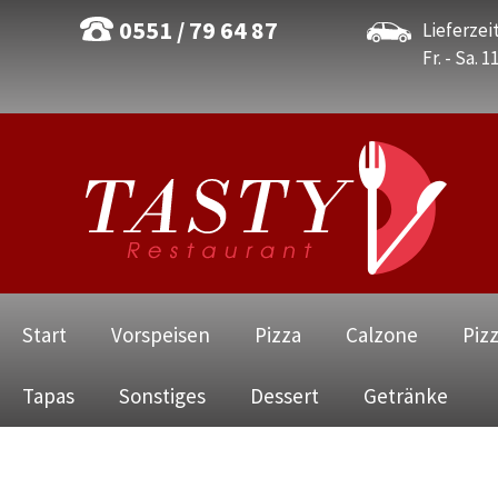
0551 / 79 64 87
Lieferzeit
Fr. - Sa. 1
Navigation
Start
Vorspeisen
Pizza
Calzone
Piz
überspringen
Tapas
Sonstiges
Dessert
Getränke