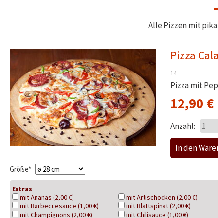
Alle Pizzen mit pi
Pizza Cal
14
Pizza mit Pep
12,90
€
Anzahl:
Pflichtfeld
Größe
*
Extras
mit Ananas (2,00 €)
mit Artischocken (2,00 €)
mit Barbecuesauce (1,00 €)
mit Blattspinat (2,00 €)
mit Champignons (2,00 €)
mit Chilisauce (1,00 €)