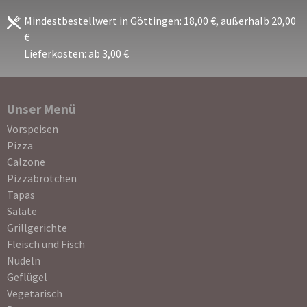
Mindestbestellwert in Göttingen: 18,00 €, außerhalb 20,00
€
Lieferkosten: ab 3,00 €
Unser Menü
Navigation
Vorspeisen
überspringen
Pizza
Calzone
Pizzabrötchen
Tapas
Salate
Grillgerichte
Fleisch und Fisch
Nudeln
Geflügel
Vegetarisch