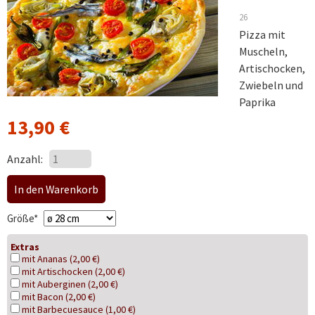
26
Pizza mit
Muscheln,
Artischocken,
Zwiebeln und
Paprika
13,90
€
Anzahl:
Pflichtfeld
Größe
*
Extras
mit Ananas (2,00 €)
mit Artischocken (2,00 €)
mit Auberginen (2,00 €)
mit Bacon (2,00 €)
mit Barbecuesauce (1,00 €)