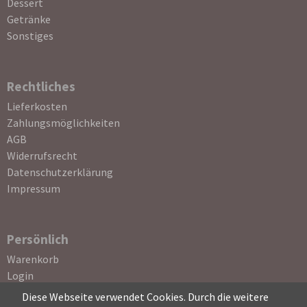
Dessert
Getränke
Sonstiges
Rechtliches
Navigation
Lieferkosten
überspringen
Zahlungsmöglichkeiten
AGB
Widerrufsrecht
Datenschutzerklärung
Impressum
Persönlich
Navigation
Warenkorb
überspringen
Login
Registrierung
Diese Webseite verwendet Cookies. Durch die weitere