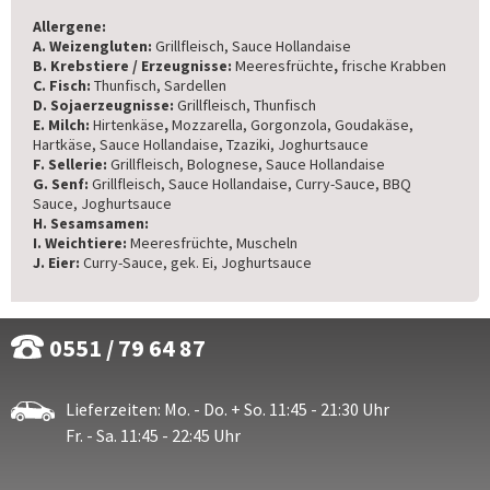
Allergene:
A. Weizengluten:
Grillfleisch, Sauce Hollandaise
B. Krebstiere / Erzeugnisse:
Meeresfrüchte
,
frische Krabben
C. Fisch:
Thunfisch, Sardellen
D. Sojaerzeugnisse:
Grillfleisch, Thunfisch
E. Milch:
Hirtenkäse
,
Mozzarella, Gorgonzola, Goudakäse,
Hartkäse, Sauce Hollandaise, Tzaziki, Joghurtsauce
F. Sellerie:
Grillfleisch, Bolognese, Sauce Hollandaise
G. Senf:
Grillfleisch, Sauce Hollandaise, Curry-Sauce, BBQ
Sauce, Joghurtsauce
H. Sesamsamen:
I. Weichtiere:
Meeresfrüchte, Muscheln
J. Eier:
Curry-Sauce, gek. Ei, Joghurtsauce
0551 / 79 64 87
Lieferzeiten: Mo. - Do. + So. 11:45 - 21:30 Uhr
Fr. - Sa. 11:45 - 22:45 Uhr