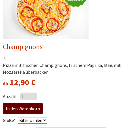
Champignons
36
Pizza mit frischen Champignons, frischem Paprika, Mais mit
Mozzarella überbacken
12,90
€
Ab
Anzahl:
Pflichtfeld
Größe
*