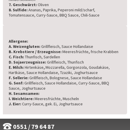
7. Geschwärzt:
Oliven
8. Sulfide:
Ananas, Paprika, Peperoni mild/scharf,
Tomatensauce, Curry-Sauce, BBQ Sauce, Chili-Sauce
Allergene:
A. Weizengluten:
Grillfleisch, Sauce Hollandaise
B. Krebstiere / Erzeugnisse:
Meeresfrüchte
,
frische Krabben
C. Fisch:
Thunfisch, Sardellen
D. Sojaerzeugnisse:
Grillfleisch, Thunfisch
E. Milch:
Hirtenkäse
,
Mozzarella, Gorgonzola, Goudakäse,
Hartkäse, Sauce Hollandaise, Tzaziki, Joghurtsauce
F. Sellerie:
Grillfleisch, Bolognese, Sauce Hollandaise
G. Senf:
Grillfleisch, Sauce Hollandaise, Curry-Sauce, BBQ
Sauce, Joghurtsauce
H. Sesamsamen:
I. Weichtiere:
Meeresfrüchte, Muscheln
J. Eier:
Curry-Sauce, gek. Ei, Joghurtsauce
0551 / 79 64 87