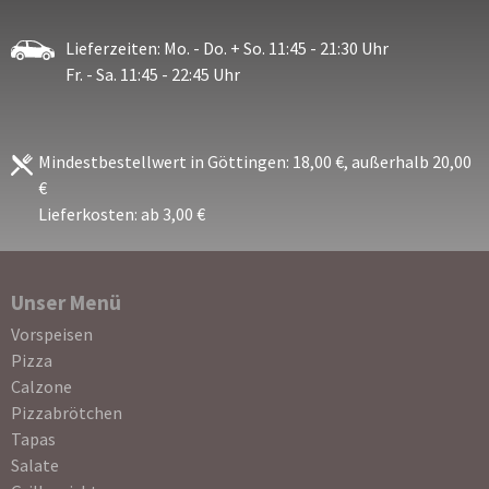
Lieferzeiten: Mo. - Do. + So. 11:45 - 21:30 Uhr
Fr. - Sa. 11:45 - 22:45 Uhr
Mindestbestellwert in Göttingen: 18,00 €, außerhalb 20,00
€
Lieferkosten: ab 3,00 €
Unser Menü
Navigation
Vorspeisen
überspringen
Pizza
Calzone
Pizzabrötchen
Tapas
Salate