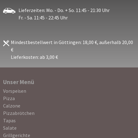
Lieferzeiten: Mo. - Do. + So. 11:45 - 21:30 Uhr
Fr. - Sa. 11:45 - 22:45 Uhr
Mindestbestellwert in Göttingen: 18,00 €, außerhalb 20,00
€
Lieferkosten: ab 3,00 €
Unser Menü
Navigation
Vorspeisen
überspringen
Pizza
Calzone
Pizzabrötchen
Tapas
Salate
Grillgerichte