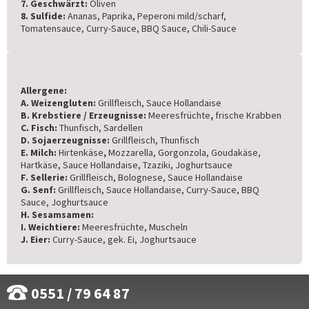
7. Geschwärzt:
Oliven
8. Sulfide:
Ananas, Paprika, Peperoni mild/scharf,
Tomatensauce, Curry-Sauce, BBQ Sauce, Chili-Sauce
Allergene:
A. Weizengluten:
Grillfleisch, Sauce Hollandaise
B. Krebstiere / Erzeugnisse:
Meeresfrüchte
,
frische Krabben
C. Fisch:
Thunfisch, Sardellen
D. Sojaerzeugnisse:
Grillfleisch, Thunfisch
E. Milch:
Hirtenkäse
,
Mozzarella, Gorgonzola, Goudakäse,
Hartkäse, Sauce Hollandaise, Tzaziki, Joghurtsauce
F. Sellerie:
Grillfleisch, Bolognese, Sauce Hollandaise
G. Senf:
Grillfleisch, Sauce Hollandaise, Curry-Sauce, BBQ
Sauce, Joghurtsauce
H. Sesamsamen:
I. Weichtiere:
Meeresfrüchte, Muscheln
J. Eier:
Curry-Sauce, gek. Ei, Joghurtsauce
0551 / 79 64 87