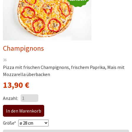
Champignons
36
Pizza mit frischen Champignons, frischem Paprika, Mais mit
Mozzarella überbacken
13,90
€
Anzahl:
Pflichtfeld
Größe
*