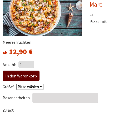
Mare
23
Pizza mit
Meeresfrüchten
12,90
€
Ab
Anzahl:
Pflichtfeld
Größe
*
Besonderheiten
Zurück