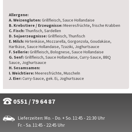
Allergene:
A. Weizengluten:
Grillfleisch, Sauce Hollandaise
B. Krebstiere / Erzeugnisse:
Meeresfrüchte
,
frische Krabben
C. Fisch:
Thunfisch, Sardellen
D. Sojaerzeugnisse:
Grillfleisch, Thunfisch
E. Milch:
Hirtenkäse
,
Mozzarella, Gorgonzola, Goudakäse,
Hartkäse, Sauce Hollandaise, Tzaziki, Joghurtsauce
F. Sellerie:
Grillfleisch, Bolognese, Sauce Hollandaise
G. Senf:
Grillfleisch, Sauce Hollandaise, Curry-Sauce, BBQ
Sauce, Joghurtsauce
H. Sesamsamen:
I. Weichtiere:
Meeresfrüchte, Muscheln
J. Eier:
Curry-Sauce, gek. Ei, Joghurtsauce
0551 / 79 64 87
Lieferzeiten: Mo. - Do. + So. 11:45 - 21:30 Uhr
Fr. - Sa. 11:45 - 22:45 Uhr