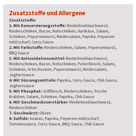
Zusatzstoffe und Allergene
Zusatzstoffe:
1. Mit Konservierungsstoffe:
Rinderknoblauchwurst,
Rinderschinken, Bacon, Rohschinken, Hartkäse, Salami,
Schinken, Peperoniwurst, Rindersalami, Paprika, Peperoni
mild/scharf, Curry-Sauce
2. Mit Farbstoffe:
Rinderschinken, Salami, Peperoniwurst,
BBQ Sauce
3. Mit Antioxidationsmittel:
Rinderknoblauchwurst,
Rinderschinken, Bacon, Rohschinken, Putenfleisch, Salami,
Schinken, Artischocken, Peperoniwurst, Rindersalami,
Joghurtsauce
4. Mit Süssungsmitteln:
Paprika, Curry-Sauce, Chili-Sauce,
Joghurtsauce
5. Mit Phosphat:
Grillfleisch, Rinderschinken, frische
Krabben, Salami, Schinken, Paprika, Chili-Sauce
6. Mit Geschmacksverstärker:
Rinderknoblauchwurst,
Rinderschinken
7. Geschwärzt:
Oliven
8. Sulfide:
Ananas, Paprika, Peperoni mild/scharf,
Tomatensauce, Curry-Sauce, BBQ Sauce, Chili-Sauce