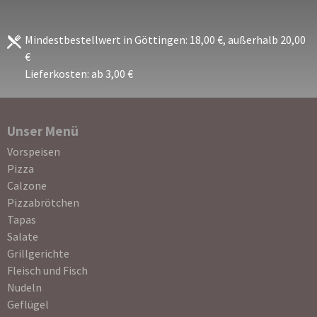
Mindestbestellwert in Göttingen: 18,00 €, außerhalb 20,00
€
Lieferkosten: ab 3,00 €
Unser Menü
Navigation
Vorspeisen
überspringen
Pizza
Calzone
Pizzabrötchen
Tapas
Salate
Grillgerichte
Fleisch und Fisch
Nudeln
Geflügel