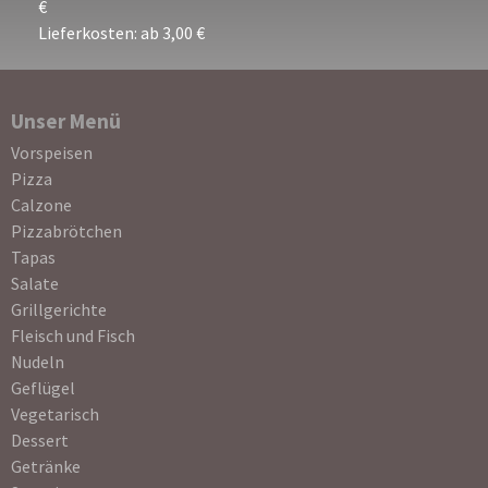
€
Lieferkosten: ab 3,00 €
Unser Menü
Navigation
Vorspeisen
überspringen
Pizza
Calzone
Pizzabrötchen
Tapas
Salate
Grillgerichte
Fleisch und Fisch
Nudeln
Geflügel
Vegetarisch
Dessert
Getränke