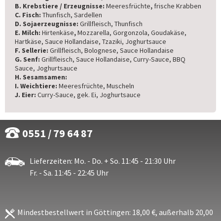
B. Krebstiere / Erzeugnisse:
Meeresfrüchte
,
frische Krabben
C. Fisch:
Thunfisch, Sardellen
D. Sojaerzeugnisse:
Grillfleisch, Thunfisch
E. Milch:
Hirtenkäse
,
Mozzarella, Gorgonzola, Goudakäse,
Hartkäse, Sauce Hollandaise, Tzaziki, Joghurtsauce
F. Sellerie:
Grillfleisch, Bolognese, Sauce Hollandaise
G. Senf:
Grillfleisch, Sauce Hollandaise, Curry-Sauce, BBQ
Sauce, Joghurtsauce
H. Sesamsamen:
I. Weichtiere:
Meeresfrüchte, Muscheln
J. Eier:
Curry-Sauce, gek. Ei, Joghurtsauce
0551 / 79 64 87
Lieferzeiten: Mo. - Do. + So. 11:45 - 21:30 Uhr
Fr. - Sa. 11:45 - 22:45 Uhr
Mindestbestellwert in Göttingen: 18,00 €, außerhalb 20,00