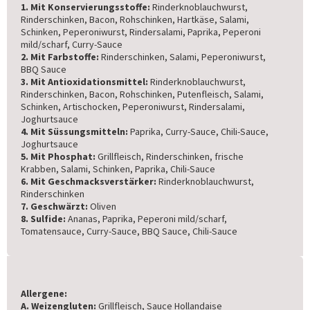
1. Mit Konservierungsstoffe:
Rinderknoblauchwurst,
Rinderschinken, Bacon, Rohschinken, Hartkäse, Salami,
Schinken, Peperoniwurst, Rindersalami, Paprika, Peperoni
mild/scharf, Curry-Sauce
2. Mit Farbstoffe:
Rinderschinken, Salami, Peperoniwurst,
BBQ Sauce
3. Mit Antioxidationsmittel:
Rinderknoblauchwurst,
Rinderschinken, Bacon, Rohschinken, Putenfleisch, Salami,
Schinken, Artischocken, Peperoniwurst, Rindersalami,
Joghurtsauce
4. Mit Süssungsmitteln:
Paprika, Curry-Sauce, Chili-Sauce,
Joghurtsauce
5. Mit Phosphat:
Grillfleisch, Rinderschinken, frische
Krabben, Salami, Schinken, Paprika, Chili-Sauce
6. Mit Geschmacksverstärker:
Rinderknoblauchwurst,
Rinderschinken
7. Geschwärzt:
Oliven
8. Sulfide:
Ananas, Paprika, Peperoni mild/scharf,
Tomatensauce, Curry-Sauce, BBQ Sauce, Chili-Sauce
Allergene:
A. Weizengluten:
Grillfleisch, Sauce Hollandaise