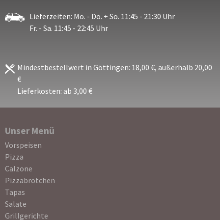
Lieferzeiten: Mo. - Do. + So. 11:45 - 21:30 Uhr
Fr. - Sa. 11:45 - 22:45 Uhr
Mindestbestellwert in Göttingen: 18,00 €, außerhalb 20,00
€
Lieferkosten: ab 3,00 €
Unser Menü
Navigation
Vorspeisen
überspringen
Pizza
Calzone
Pizzabrötchen
Tapas
Salate
Grillgerichte