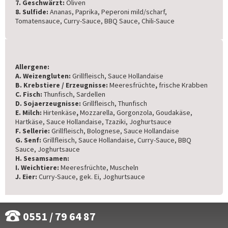
7. Geschwärzt:
Oliven
8. Sulfide:
Ananas, Paprika, Peperoni mild/scharf,
Tomatensauce, Curry-Sauce, BBQ Sauce, Chili-Sauce
Allergene:
A. Weizengluten:
Grillfleisch, Sauce Hollandaise
B. Krebstiere / Erzeugnisse:
Meeresfrüchte
,
frische Krabben
C. Fisch:
Thunfisch, Sardellen
D. Sojaerzeugnisse:
Grillfleisch, Thunfisch
E. Milch:
Hirtenkäse
,
Mozzarella, Gorgonzola, Goudakäse,
Hartkäse, Sauce Hollandaise, Tzaziki, Joghurtsauce
F. Sellerie:
Grillfleisch, Bolognese, Sauce Hollandaise
G. Senf:
Grillfleisch, Sauce Hollandaise, Curry-Sauce, BBQ
Sauce, Joghurtsauce
H. Sesamsamen:
I. Weichtiere:
Meeresfrüchte, Muscheln
J. Eier:
Curry-Sauce, gek. Ei, Joghurtsauce
0551 / 79 64 87