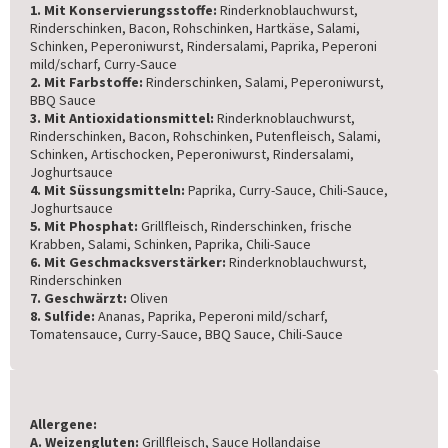
1. Mit Konservierungsstoffe:
Rinderknoblauchwurst,
Rinderschinken, Bacon, Rohschinken, Hartkäse, Salami,
Schinken, Peperoniwurst, Rindersalami, Paprika, Peperoni
mild/scharf, Curry-Sauce
2. Mit Farbstoffe:
Rinderschinken, Salami, Peperoniwurst,
BBQ Sauce
3. Mit Antioxidationsmittel:
Rinderknoblauchwurst,
Rinderschinken, Bacon, Rohschinken, Putenfleisch, Salami,
Schinken, Artischocken, Peperoniwurst, Rindersalami,
Joghurtsauce
4. Mit Süssungsmitteln:
Paprika, Curry-Sauce, Chili-Sauce,
Joghurtsauce
5. Mit Phosphat:
Grillfleisch, Rinderschinken, frische
Krabben, Salami, Schinken, Paprika, Chili-Sauce
6. Mit Geschmacksverstärker:
Rinderknoblauchwurst,
Rinderschinken
7. Geschwärzt:
Oliven
8. Sulfide:
Ananas, Paprika, Peperoni mild/scharf,
Tomatensauce, Curry-Sauce, BBQ Sauce, Chili-Sauce
Allergene:
A. Weizengluten:
Grillfleisch, Sauce Hollandaise