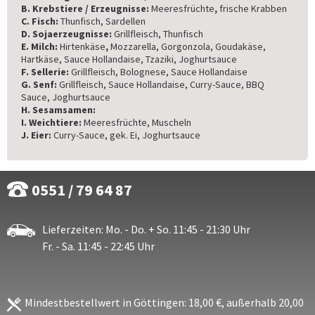
B. Krebstiere / Erzeugnisse:
Meeresfrüchte
,
frische Krabben
C. Fisch:
Thunfisch, Sardellen
D. Sojaerzeugnisse:
Grillfleisch, Thunfisch
E. Milch:
Hirtenkäse
,
Mozzarella, Gorgonzola, Goudakäse,
Hartkäse, Sauce Hollandaise, Tzaziki, Joghurtsauce
F. Sellerie:
Grillfleisch, Bolognese, Sauce Hollandaise
G. Senf:
Grillfleisch, Sauce Hollandaise, Curry-Sauce, BBQ
Sauce, Joghurtsauce
H. Sesamsamen:
I. Weichtiere:
Meeresfrüchte, Muscheln
J. Eier:
Curry-Sauce, gek. Ei, Joghurtsauce
0551 / 79 64 87
Lieferzeiten: Mo. - Do. + So. 11:45 - 21:30 Uhr
Fr. - Sa. 11:45 - 22:45 Uhr
Mindestbestellwert in Göttingen: 18,00 €, außerhalb 20,00