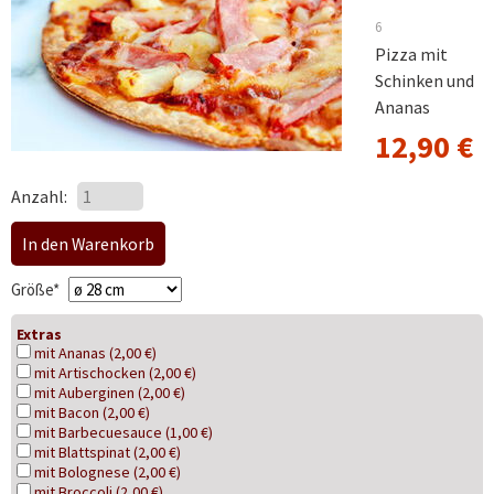
6
Pizza mit
Schinken und
Ananas
12,90
€
Anzahl:
Pflichtfeld
Größe
*
Extras
mit Ananas (2,00 €)
mit Artischocken (2,00 €)
mit Auberginen (2,00 €)
mit Bacon (2,00 €)
mit Barbecuesauce (1,00 €)
mit Blattspinat (2,00 €)
mit Bolognese (2,00 €)
mit Broccoli (2,00 €)