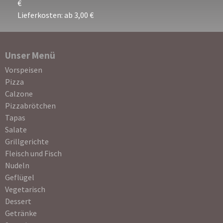
€
Lieferkosten: ab 3,00 €
Unser Menü
Navigation
Vorspeisen
überspringen
Pizza
Calzone
Pizzabrötchen
Tapas
Salate
Grillgerichte
Fleisch und Fisch
Nudeln
Geflügel
Vegetarisch
Dessert
Getränke