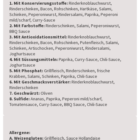
1. Mit Konservierungsstoffe:
Rinderknoblauchwurst,
Rinderschinken, Bacon, Rohschinken, Hartkäse, Salami,
Schinken, Peperoniwurst, Rindersalami, Paprika, Peperoni
mild/scharf, Curry-Sauce
2. Mit Farbstoffe:
Rinderschinken, Salami, Peperoniwurst,
BBQ Sauce
3. Mit Antioxidationsmittel:
Rinderknoblauchwurst,
Rinderschinken, Bacon, Rohschinken, Putenfleisch, Salami,
Schinken, Artischocken, Peperoniwurst, Rindersalami,
Joghurtsauce
4. Mit Süssungsmitteln:
Paprika, Curry-Sauce, Chili-Sauce,
Joghurtsauce
5. Mit Phosphat:
Grillfleisch, Rinderschinken, frische
Krabben, Salami, Schinken, Paprika, Chili-Sauce
6. Mit Geschmacksverstärker:
Rinderknoblauchwurst,
Rinderschinken
7. Geschwärzt:
Oliven
8. Sulfide:
Ananas, Paprika, Peperoni mild/scharf,
Tomatensauce, Curry-Sauce, BBQ Sauce, Chili-Sauce
Allergene:
A. Weizengluten:
Grillfleisch, Sauce Hollandaise