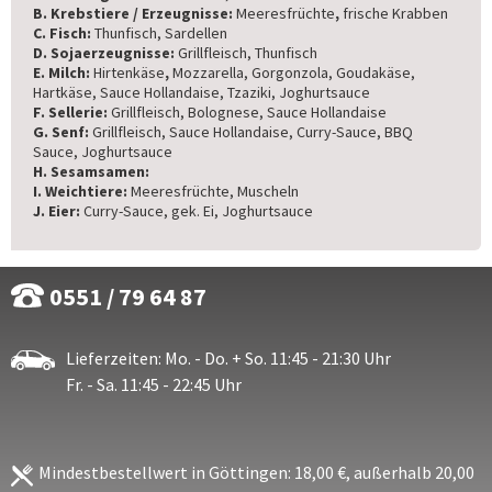
B. Krebstiere / Erzeugnisse:
Meeresfrüchte
,
frische Krabben
C. Fisch:
Thunfisch, Sardellen
D. Sojaerzeugnisse:
Grillfleisch, Thunfisch
E. Milch:
Hirtenkäse
,
Mozzarella, Gorgonzola, Goudakäse,
Hartkäse, Sauce Hollandaise, Tzaziki, Joghurtsauce
F. Sellerie:
Grillfleisch, Bolognese, Sauce Hollandaise
G. Senf:
Grillfleisch, Sauce Hollandaise, Curry-Sauce, BBQ
Sauce, Joghurtsauce
H. Sesamsamen:
I. Weichtiere:
Meeresfrüchte, Muscheln
J. Eier:
Curry-Sauce, gek. Ei, Joghurtsauce
0551 / 79 64 87
Lieferzeiten: Mo. - Do. + So. 11:45 - 21:30 Uhr
Fr. - Sa. 11:45 - 22:45 Uhr
Mindestbestellwert in Göttingen: 18,00 €, außerhalb 20,00