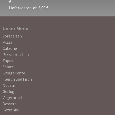
€
Lieferkosten: ab 3,00 €
Unser Menü
Navigation
Vorspeisen
überspringen
Pizza
Calzone
Pizzabrötchen
Tapas
Salate
Grillgerichte
Fleisch und Fisch
Nudeln
Geflügel
Vegetarisch
Dessert
Getränke