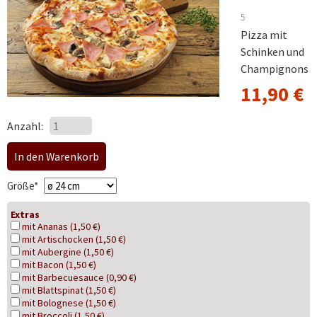
5
Pizza mit
Schinken und
Champignons
11,90
€
Anzahl:
Pflichtfeld
Größe
*
Extras
mit Ananas (1,50 €)
mit Artischocken (1,50 €)
mit Aubergine (1,50 €)
mit Bacon (1,50 €)
mit Barbecuesauce (0,90 €)
mit Blattspinat (1,50 €)
mit Bolognese (1,50 €)
mit Broccoli (1,50 €)