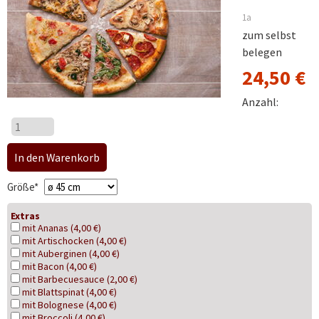
1a
zum selbst
belegen
24,50
€
Anzahl:
Pflichtfeld
Größe
*
Extras
mit Ananas (4,00 €)
mit Artischocken (4,00 €)
mit Auberginen (4,00 €)
mit Bacon (4,00 €)
mit Barbecuesauce (2,00 €)
mit Blattspinat (4,00 €)
mit Bolognese (4,00 €)
mit Broccoli (4,00 €)