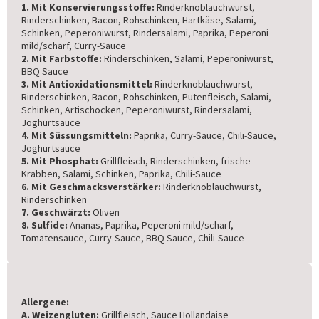
1. Mit Konservierungsstoffe:
Rinderknoblauchwurst,
Rinderschinken, Bacon, Rohschinken, Hartkäse, Salami,
Schinken, Peperoniwurst, Rindersalami, Paprika, Peperoni
mild/scharf, Curry-Sauce
2. Mit Farbstoffe:
Rinderschinken, Salami, Peperoniwurst,
BBQ Sauce
3. Mit Antioxidationsmittel:
Rinderknoblauchwurst,
Rinderschinken, Bacon, Rohschinken, Putenfleisch, Salami,
Schinken, Artischocken, Peperoniwurst, Rindersalami,
Joghurtsauce
4. Mit Süssungsmitteln:
Paprika, Curry-Sauce, Chili-Sauce,
Joghurtsauce
5. Mit Phosphat:
Grillfleisch, Rinderschinken, frische
Krabben, Salami, Schinken, Paprika, Chili-Sauce
6. Mit Geschmacksverstärker:
Rinderknoblauchwurst,
Rinderschinken
7. Geschwärzt:
Oliven
8. Sulfide:
Ananas, Paprika, Peperoni mild/scharf,
Tomatensauce, Curry-Sauce, BBQ Sauce, Chili-Sauce
Allergene:
A. Weizengluten:
Grillfleisch, Sauce Hollandaise