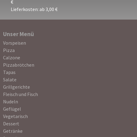
€
Lieferkosten: ab 3,00 €
Unser Menü
Navigation
Vorspeisen
überspringen
Pizza
Calzone
Pizzabrötchen
Tapas
Salate
Grillgerichte
Fleisch und Fisch
Nudeln
Geflügel
Vegetarisch
Dessert
Getränke