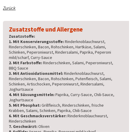
Zurück
Zusatzstoffe und Allergene
Zusatzstoffe:
1. Mit Konservierungsstoffe:
Rinderknoblauchwurst,
Rinderschinken, Bacon, Rohschinken, Hartkäse, Salami,
Schinken, Peperoniwurst, Rindersalami, Paprika, Peperoni
mild/scharf, Curry-Sauce
2. Mit Farbstoffe:
Rinderschinken, Salami, Peperoniwurst,
BBQ Sauce
3. Mit Antioxidationsmittel:
Rinderknoblauchwurst,
Rinderschinken, Bacon, Rohschinken, Putenfleisch, Salami,
Schinken, Artischocken, Peperoniwurst, Rindersalami,
Joghurtsauce
4. Mit Süssungsmitteln:
Paprika, Curry-Sauce, Chili-Sauce,
Joghurtsauce
5. Mit Phosphat:
Grillfleisch, Rinderschinken, frische
Krabben, Salami, Schinken, Paprika, Chili-Sauce
6. Mit Geschmacksverstärker:
Rinderknoblauchwurst,
Rinderschinken
7. Geschwärzt:
Oliven
8. Sulfide:
Ananas, Paprika, Peperoni mild/scharf,