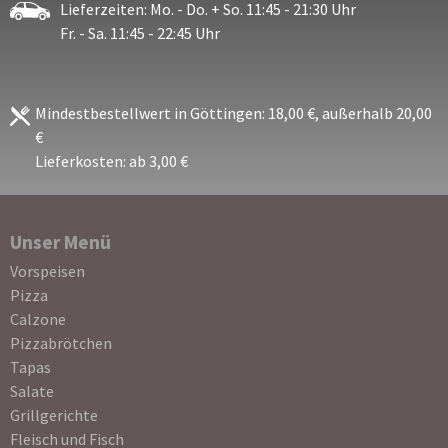
Lieferzeiten: Mo. - Do. + So. 11:45 - 21:30 Uhr
Fr. - Sa. 11:45 - 22:45 Uhr
Mindestbestellwert in Göttingen: 18,00 €, außerhalb 20,00
€
Lieferkosten: ab 3,00 €
Unser Menü
Navigation
Vorspeisen
überspringen
Pizza
Calzone
Pizzabrötchen
Tapas
Salate
Grillgerichte
Fleisch und Fisch