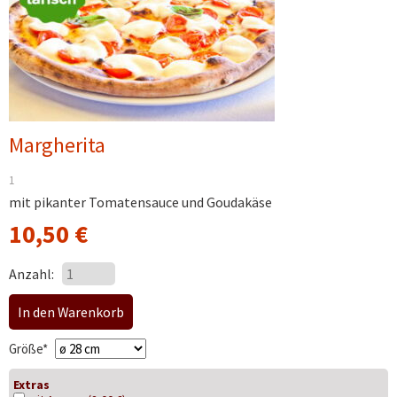
Margherita
1
mit pikanter Tomatensauce und Goudakäse
10,50
€
Anzahl:
Pflichtfeld
Größe
*
Extras