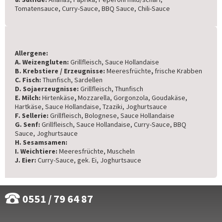
Tomatensauce, Curry-Sauce, BBQ Sauce, Chili-Sauce
Allergene:
A. Weizengluten:
Grillfleisch, Sauce Hollandaise
B. Krebstiere / Erzeugnisse:
Meeresfrüchte
,
frische Krabben
C. Fisch:
Thunfisch, Sardellen
D. Sojaerzeugnisse:
Grillfleisch, Thunfisch
E. Milch:
Hirtenkäse
,
Mozzarella, Gorgonzola, Goudakäse,
Hartkäse, Sauce Hollandaise, Tzaziki, Joghurtsauce
F. Sellerie:
Grillfleisch, Bolognese, Sauce Hollandaise
G. Senf:
Grillfleisch, Sauce Hollandaise, Curry-Sauce, BBQ
Sauce, Joghurtsauce
H. Sesamsamen:
I. Weichtiere:
Meeresfrüchte, Muscheln
J. Eier:
Curry-Sauce, gek. Ei, Joghurtsauce
0551 / 79 64 87