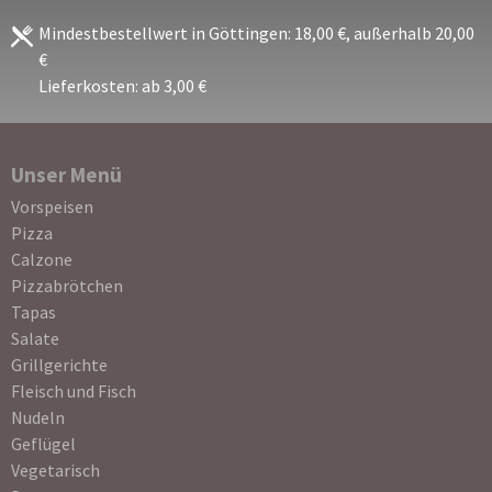
Mindestbestellwert in Göttingen: 18,00 €, außerhalb 20,00
€
Lieferkosten: ab 3,00 €
Unser Menü
Navigation
Vorspeisen
überspringen
Pizza
Calzone
Pizzabrötchen
Tapas
Salate
Grillgerichte
Fleisch und Fisch
Nudeln
Geflügel
Vegetarisch