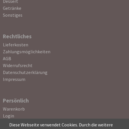
Dessert
Getränke
Sonstiges
Rechtliches
Navigation
Lieferkosten
überspringen
Zahlungsmöglichkeiten
AGB
Widerrufsrecht
Datenschutzerklärung
Impressum
Persönlich
Navigation
Warenkorb
überspringen
Login
Registrierung
Diese Webseite verwendet Cookies. Durch die weitere