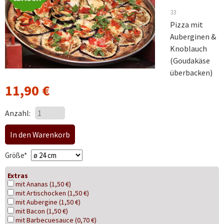
33
Pizza mit
Auberginen &
Knoblauch
(Goudakäse
überbacken)
11,90
€
Anzahl:
Pflichtfeld
Größe
*
Extras
mit Ananas (1,50 €)
mit Artischocken (1,50 €)
mit Aubergine (1,50 €)
mit Bacon (1,50 €)
mit Barbecuesauce (0,70 €)