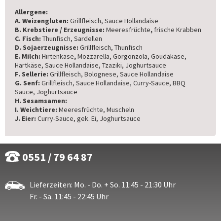
Allergene:
A. Weizengluten:
Grillfleisch, Sauce Hollandaise
B. Krebstiere / Erzeugnisse:
Meeresfrüchte
,
frische Krabben
C. Fisch:
Thunfisch, Sardellen
D. Sojaerzeugnisse:
Grillfleisch, Thunfisch
E. Milch:
Hirtenkäse
,
Mozzarella, Gorgonzola, Goudakäse,
Hartkäse, Sauce Hollandaise, Tzaziki, Joghurtsauce
F. Sellerie:
Grillfleisch, Bolognese, Sauce Hollandaise
G. Senf:
Grillfleisch, Sauce Hollandaise, Curry-Sauce, BBQ
Sauce, Joghurtsauce
H. Sesamsamen:
I. Weichtiere:
Meeresfrüchte, Muscheln
J. Eier:
Curry-Sauce, gek. Ei, Joghurtsauce
0551 / 79 64 87
Lieferzeiten: Mo. - Do. + So. 11:45 - 21:30 Uhr
Fr. - Sa. 11:45 - 22:45 Uhr