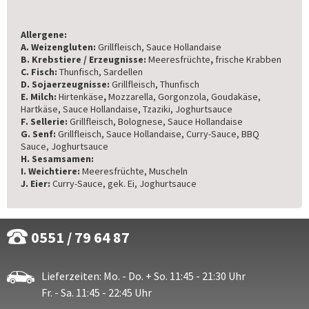
Allergene:
A. Weizengluten:
Grillfleisch, Sauce Hollandaise
B. Krebstiere / Erzeugnisse:
Meeresfrüchte
,
frische Krabben
C. Fisch:
Thunfisch, Sardellen
D. Sojaerzeugnisse:
Grillfleisch, Thunfisch
E. Milch:
Hirtenkäse
,
Mozzarella, Gorgonzola, Goudakäse,
Hartkäse, Sauce Hollandaise, Tzaziki, Joghurtsauce
F. Sellerie:
Grillfleisch, Bolognese, Sauce Hollandaise
G. Senf:
Grillfleisch, Sauce Hollandaise, Curry-Sauce, BBQ
Sauce, Joghurtsauce
H. Sesamsamen:
I. Weichtiere:
Meeresfrüchte, Muscheln
J. Eier:
Curry-Sauce, gek. Ei, Joghurtsauce
0551 / 79 64 87
Lieferzeiten: Mo. - Do. + So. 11:45 - 21:30 Uhr
Fr. - Sa. 11:45 - 22:45 Uhr