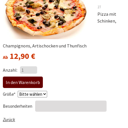
27
Pizza mit
Schinken,
Champignons, Artischocken und Thunfisch
12,90
€
Ab
Anzahl:
Pflichtfeld
Größe
*
Besonderheiten
Zurück