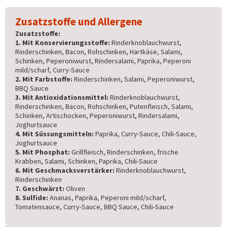
Zusatzstoffe und Allergene
Zusatzstoffe:
1. Mit Konservierungsstoffe:
Rinderknoblauchwurst,
Rinderschinken, Bacon, Rohschinken, Hartkäse, Salami,
Schinken, Peperoniwurst, Rindersalami, Paprika, Peperoni
mild/scharf, Curry-Sauce
2. Mit Farbstoffe:
Rinderschinken, Salami, Peperoniwurst,
BBQ Sauce
3. Mit Antioxidationsmittel:
Rinderknoblauchwurst,
Rinderschinken, Bacon, Rohschinken, Putenfleisch, Salami,
Schinken, Artischocken, Peperoniwurst, Rindersalami,
Joghurtsauce
4. Mit Süssungsmitteln:
Paprika, Curry-Sauce, Chili-Sauce,
Joghurtsauce
5. Mit Phosphat:
Grillfleisch, Rinderschinken, frische
Krabben, Salami, Schinken, Paprika, Chili-Sauce
6. Mit Geschmacksverstärker:
Rinderknoblauchwurst,
Rinderschinken
7. Geschwärzt:
Oliven
8. Sulfide:
Ananas, Paprika, Peperoni mild/scharf,
Tomatensauce, Curry-Sauce, BBQ Sauce, Chili-Sauce