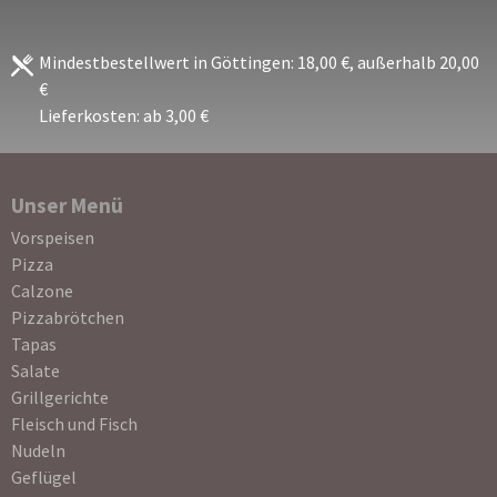
Mindestbestellwert in Göttingen: 18,00 €, außerhalb 20,00
€
Lieferkosten: ab 3,00 €
Unser Menü
Navigation
Vorspeisen
überspringen
Pizza
Calzone
Pizzabrötchen
Tapas
Salate
Grillgerichte
Fleisch und Fisch
Nudeln
Geflügel