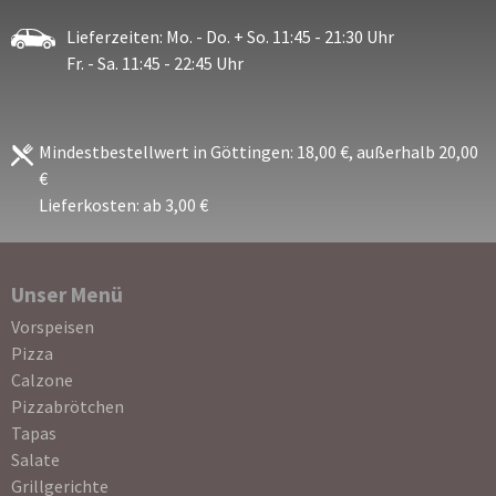
Lieferzeiten: Mo. - Do. + So. 11:45 - 21:30 Uhr
Fr. - Sa. 11:45 - 22:45 Uhr
Mindestbestellwert in Göttingen: 18,00 €, außerhalb 20,00
€
Lieferkosten: ab 3,00 €
Unser Menü
Navigation
Vorspeisen
überspringen
Pizza
Calzone
Pizzabrötchen
Tapas
Salate
Grillgerichte