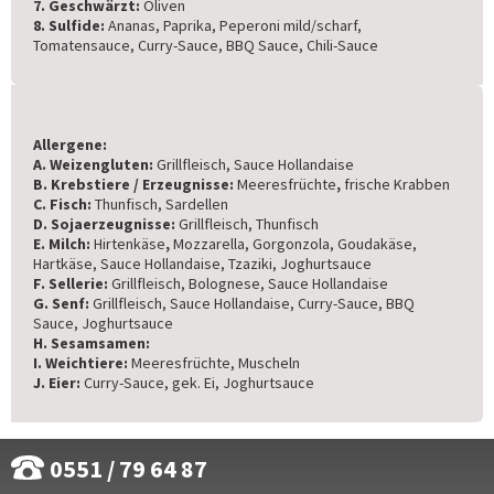
7. Geschwärzt:
Oliven
8. Sulfide:
Ananas, Paprika, Peperoni mild/scharf,
Tomatensauce, Curry-Sauce, BBQ Sauce, Chili-Sauce
Allergene:
A. Weizengluten:
Grillfleisch, Sauce Hollandaise
B. Krebstiere / Erzeugnisse:
Meeresfrüchte
,
frische Krabben
C. Fisch:
Thunfisch, Sardellen
D. Sojaerzeugnisse:
Grillfleisch, Thunfisch
E. Milch:
Hirtenkäse
,
Mozzarella, Gorgonzola, Goudakäse,
Hartkäse, Sauce Hollandaise, Tzaziki, Joghurtsauce
F. Sellerie:
Grillfleisch, Bolognese, Sauce Hollandaise
G. Senf:
Grillfleisch, Sauce Hollandaise, Curry-Sauce, BBQ
Sauce, Joghurtsauce
H. Sesamsamen:
I. Weichtiere:
Meeresfrüchte, Muscheln
J. Eier:
Curry-Sauce, gek. Ei, Joghurtsauce
0551 / 79 64 87