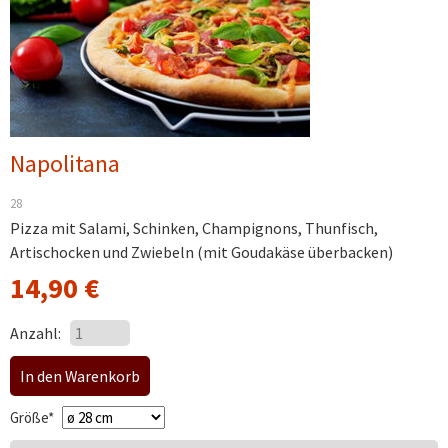
Napolitana
28
Pizza mit Salami, Schinken, Champignons, Thunfisch,
Artischocken und Zwiebeln (mit Goudakäse überbacken)
14,90
€
Anzahl:
Pflichtfeld
Größe
*