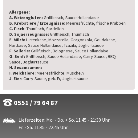
Allergene:
A. Weizengluten:
Grillfleisch, Sauce Hollandaise
B. Krebstiere / Erzeugnisse:
Meeresfrüchte
,
frische Krabben
C. Fisch:
Thunfisch, Sardellen
D. Sojaerzeugnisse:
Grillfleisch, Thunfisch
E. Milch:
Hirtenkäse
,
Mozzarella, Gorgonzola, Goudakäse,
Hartkäse, Sauce Hollandaise, Tzaziki, Joghurtsauce
F. Sellerie:
Grillfleisch, Bolognese, Sauce Hollandaise
G. Senf:
Grillfleisch, Sauce Hollandaise, Curry-Sauce, BBQ
Sauce, Joghurtsauce
H. Sesamsamen:
I. Weichtiere:
Meeresfrüchte, Muscheln
J. Eier:
Curry-Sauce, gek. Ei, Joghurtsauce
0551 / 79 64 87
Lieferzeiten: Mo. - Do. + So. 11:45 - 21:30 Uhr
Fr. - Sa. 11:45 - 22:45 Uhr