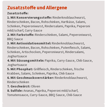
Zusatzstoffe und Allergene
Zusatzstoffe:
1. Mit Konservierungsstoffe:
Rinderknoblauchwurst,
Rinderschinken, Bacon, Rohschinken, Hartkäse, Salami,
Schinken, Peperoniwurst, Rindersalami, Paprika, Peperoni
mild/scharf, Curry-Sauce
2. Mit Farbstoffe:
Rinderschinken, Salami, Peperoniwurst,
BBQ Sauce
3. Mit Antioxidationsmittel:
Rinderknoblauchwurst,
Rinderschinken, Bacon, Rohschinken, Putenfleisch, Salami,
Schinken, Artischocken, Peperoniwurst, Rindersalami,
Joghurtsauce
4. Mit Süssungsmitteln:
Paprika, Curry-Sauce, Chili-Sauce,
Joghurtsauce
5. Mit Phosphat:
Grillfleisch, Rinderschinken, frische
Krabben, Salami, Schinken, Paprika, Chili-Sauce
6. Mit Geschmacksverstärker:
Rinderknoblauchwurst,
Rinderschinken
7. Geschwärzt:
Oliven
8. Sulfide:
Ananas, Paprika, Peperoni mild/scharf,
Tomatensauce, Curry-Sauce, BBQ Sauce, Chili-Sauce