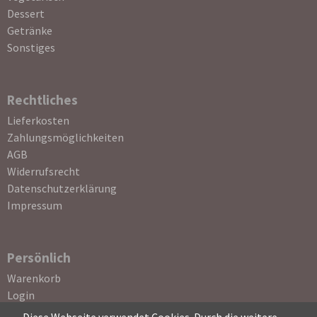
Dessert
Getränke
Sonstiges
Rechtliches
Navigation
Lieferkosten
überspringen
Zahlungsmöglichkeiten
AGB
Widerrufsrecht
Datenschutzerklärung
Impressum
Persönlich
Navigation
Warenkorb
überspringen
Login
Registrierung