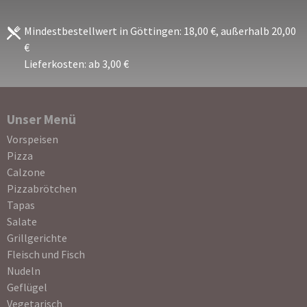
Mindestbestellwert in Göttingen: 18,00 €, außerhalb 20,00
€
Lieferkosten: ab 3,00 €
Unser Menü
Navigation
Vorspeisen
überspringen
Pizza
Calzone
Pizzabrötchen
Tapas
Salate
Grillgerichte
Fleisch und Fisch
Nudeln
Geflügel
Vegetarisch