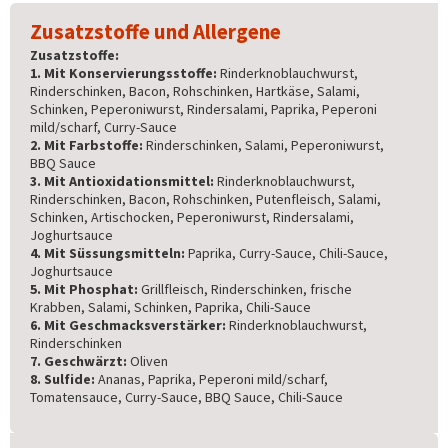
Zusatzstoffe und Allergene
Zusatzstoffe:
1. Mit Konservierungsstoffe:
Rinderknoblauchwurst,
Rinderschinken, Bacon, Rohschinken, Hartkäse, Salami,
Schinken, Peperoniwurst, Rindersalami, Paprika, Peperoni
mild/scharf, Curry-Sauce
2. Mit Farbstoffe:
Rinderschinken, Salami, Peperoniwurst,
BBQ Sauce
3. Mit Antioxidationsmittel:
Rinderknoblauchwurst,
Rinderschinken, Bacon, Rohschinken, Putenfleisch, Salami,
Schinken, Artischocken, Peperoniwurst, Rindersalami,
Joghurtsauce
4. Mit Süssungsmitteln:
Paprika, Curry-Sauce, Chili-Sauce,
Joghurtsauce
5. Mit Phosphat:
Grillfleisch, Rinderschinken, frische
Krabben, Salami, Schinken, Paprika, Chili-Sauce
6. Mit Geschmacksverstärker:
Rinderknoblauchwurst,
Rinderschinken
7. Geschwärzt:
Oliven
8. Sulfide:
Ananas, Paprika, Peperoni mild/scharf,
Tomatensauce, Curry-Sauce, BBQ Sauce, Chili-Sauce