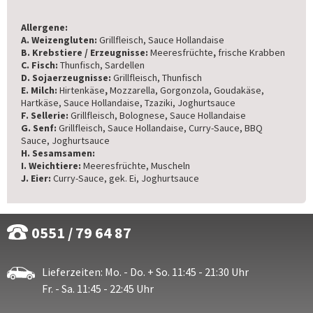
Allergene:
A. Weizengluten:
Grillfleisch, Sauce Hollandaise
B. Krebstiere / Erzeugnisse:
Meeresfrüchte
,
frische Krabben
C. Fisch:
Thunfisch, Sardellen
D. Sojaerzeugnisse:
Grillfleisch, Thunfisch
E. Milch:
Hirtenkäse
,
Mozzarella, Gorgonzola, Goudakäse,
Hartkäse, Sauce Hollandaise, Tzaziki, Joghurtsauce
F. Sellerie:
Grillfleisch, Bolognese, Sauce Hollandaise
G. Senf:
Grillfleisch, Sauce Hollandaise, Curry-Sauce, BBQ
Sauce, Joghurtsauce
H. Sesamsamen:
I. Weichtiere:
Meeresfrüchte, Muscheln
J. Eier:
Curry-Sauce, gek. Ei, Joghurtsauce
0551 / 79 64 87
Lieferzeiten: Mo. - Do. + So. 11:45 - 21:30 Uhr
Fr. - Sa. 11:45 - 22:45 Uhr