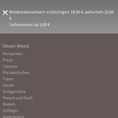
Mindestbestellwert in Göttingen: 18,00 €, außerhalb 20,00
€
Lieferkosten: ab 3,00 €
Unser Menü
Navigation
Vorspeisen
überspringen
Pizza
Calzone
Pizzabrötchen
Tapas
Salate
Grillgerichte
Fleisch und Fisch
Nudeln
Geflügel
Vegetarisch