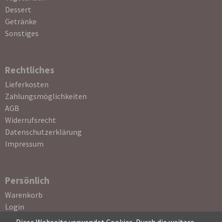
Dessert
Getränke
Sonstiges
Rechtliches
Navigation
Lieferkosten
überspringen
Zahlungsmöglichkeiten
AGB
Widerrufsrecht
Datenschutzerklärung
Impressum
Persönlich
Navigation
Warenkorb
überspringen
Login
Registrierung