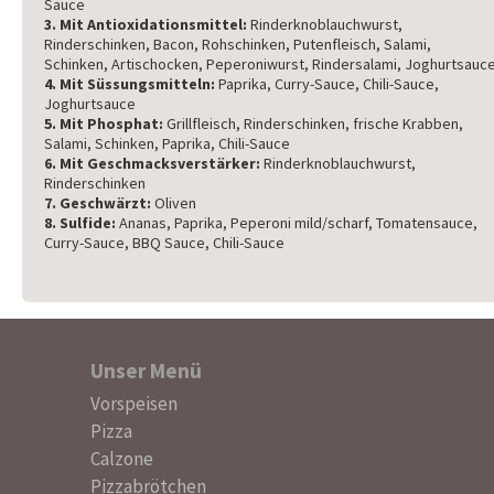
Sauce
3. Mit Antioxidationsmittel:
Rinderknoblauchwurst,
Rinderschinken, Bacon, Rohschinken, Putenfleisch, Salami,
Schinken, Artischocken, Peperoniwurst, Rindersalami, Joghurtsauc
4. Mit Süssungsmitteln:
Paprika, Curry-Sauce, Chili-Sauce,
Joghurtsauce
5. Mit Phosphat:
Grillfleisch, Rinderschinken, frische Krabben,
Salami, Schinken, Paprika, Chili-Sauce
6. Mit Geschmacksverstärker:
Rinderknoblauchwurst,
Rinderschinken
7. Geschwärzt:
Oliven
8. Sulfide:
Ananas, Paprika, Peperoni mild/scharf, Tomatensauce,
Curry-Sauce, BBQ Sauce, Chili-Sauce
Unser Menü
Navigation
Vorspeisen
überspringen
Pizza
Calzone
Pizzabrötchen