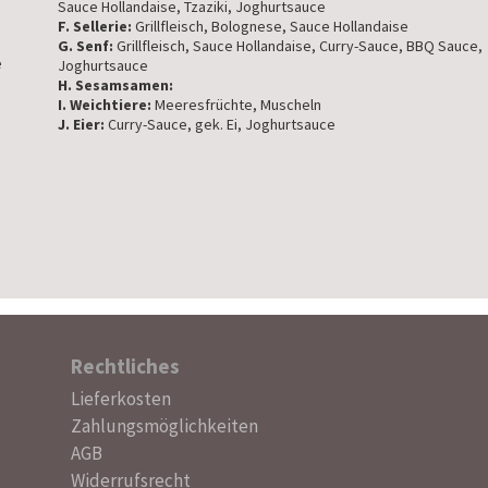
Sauce Hollandaise, Tzaziki, Joghurtsauce
F. Sellerie:
Grillfleisch, Bolognese, Sauce Hollandaise
G. Senf:
Grillfleisch, Sauce Hollandaise, Curry-Sauce, BBQ Sauce,
e
Joghurtsauce
H. Sesamsamen:
I. Weichtiere:
Meeresfrüchte, Muscheln
J. Eier:
Curry-Sauce, gek. Ei, Joghurtsauce
Rechtliches
Navigation
Lieferkosten
überspringen
Zahlungsmöglichkeiten
AGB
Widerrufsrecht