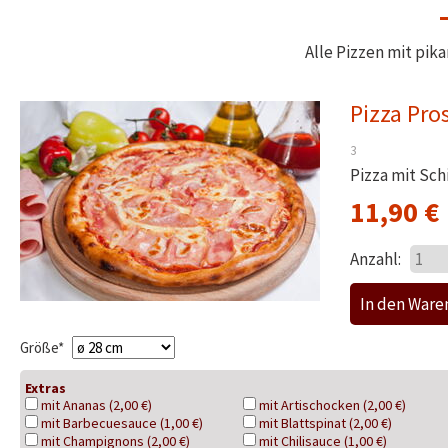
Alle Pizzen mit pi
Pizza Pro
3
Pizza mit Sc
11,90
€
Anzahl:
Pflichtfeld
Größe
*
Extras
mit Ananas (2,00 €)
mit Artischocken (2,00 €)
mit Barbecuesauce (1,00 €)
mit Blattspinat (2,00 €)
mit Champignons (2,00 €)
mit Chilisauce (1,00 €)