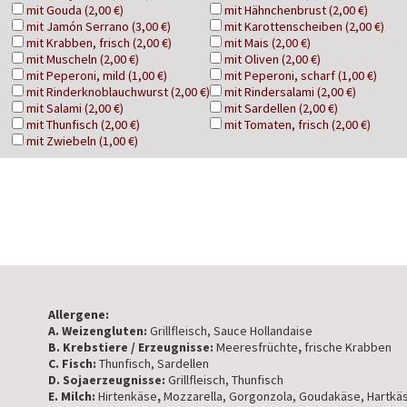
mit Gouda (2,00 €)
mit Hähnchenbrust (2,00 €)
mit Jamón Serrano (3,00 €)
mit Karottenscheiben (2,00 €)
mit Krabben, frisch (2,00 €)
mit Mais (2,00 €)
mit Muscheln (2,00 €)
mit Oliven (2,00 €)
mit Peperoni, mild (1,00 €)
mit Peperoni, scharf (1,00 €)
mit Rinderknoblauchwurst (2,00 €)
mit Rindersalami (2,00 €)
mit Salami (2,00 €)
mit Sardellen (2,00 €)
mit Thunfisch (2,00 €)
mit Tomaten, frisch (2,00 €)
mit Zwiebeln (1,00 €)
Allergene:
A. Weizengluten:
Grillfleisch, Sauce Hollandaise
B. Krebstiere / Erzeugnisse:
Meeresfrüchte
,
frische Krabben
C. Fisch:
Thunfisch, Sardellen
D. Sojaerzeugnisse:
Grillfleisch, Thunfisch
E. Milch:
Hirtenkäse
,
Mozzarella, Gorgonzola, Goudakäse, Hartkä