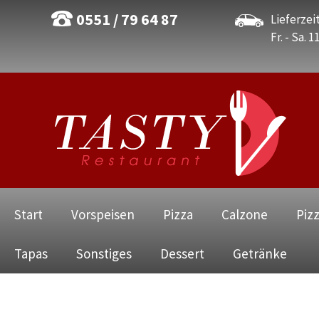
0551 / 79 64 87
Lieferzeit
Fr. - Sa. 1
Navigation
Start
Vorspeisen
Pizza
Calzone
Piz
überspringen
Tapas
Sonstiges
Dessert
Getränke