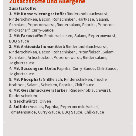
Zusatzstoffe und Allergene
Zusatzstoffe:
1. Mit Konservierungsstoffe:
Rinderknoblauchwurst,
Rinderschinken, Bacon, Rohschinken, Hartkäse, Salami,
Schinken, Peperoniwurst, Rindersalami, Paprika, Peperoni
mild/scharf, Curry-Sauce
2. Mit Farbstoffe:
Rinderschinken, Salami, Peperoniwurst,
BBQ Sauce
3. Mit Antioxidationsmittel:
Rinderknoblauchwurst,
Rinderschinken, Bacon, Rohschinken, Putenfleisch, Salami,
Schinken, Artischocken, Peperoniwurst, Rindersalami,
Joghurtsauce
4. Mit Süssungsmitteln:
Paprika, Curry-Sauce, Chili-Sauce,
Joghurtsauce
5. Mit Phosphat:
Grillfleisch, Rinderschinken, frische
Krabben, Salami, Schinken, Paprika, Chili-Sauce
6. Mit Geschmacksverstärker:
Rinderknoblauchwurst,
Rinderschinken
7. Geschwärzt:
Oliven
8. Sulfide:
Ananas, Paprika, Peperoni mild/scharf,
Tomatensauce, Curry-Sauce, BBQ Sauce, Chili-Sauce