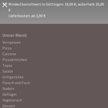
Mindestbestellwert in Göttingen: 18,00 €, außerhalb 20,00
€
Lieferkosten: ab 3,00 €
Unser Menü
Navigation
Vorspeisen
überspringen
Pizza
Calzone
Pizzabrötchen
Tapas
Salate
Grillgerichte
Fleisch und Fisch
Nudeln
Geflügel
Vegetarisch
Dessert