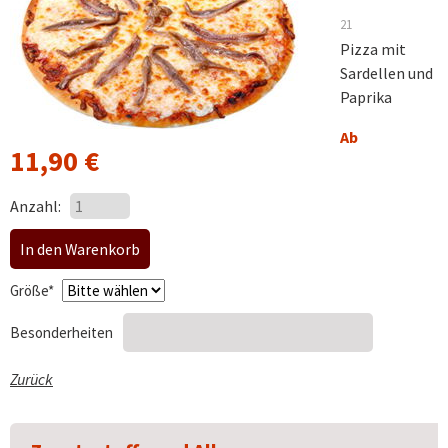
21
Pizza mit
Sardellen und
Paprika
Ab
11,90
€
Anzahl:
Pflichtfeld
Größe
*
Besonderheiten
Zurück