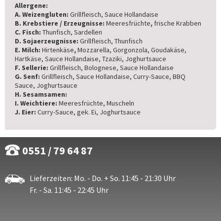
Allergene:
A. Weizengluten:
Grillfleisch, Sauce Hollandaise
B. Krebstiere / Erzeugnisse:
Meeresfrüchte
,
frische Krabben
C. Fisch:
Thunfisch, Sardellen
D. Sojaerzeugnisse:
Grillfleisch, Thunfisch
E. Milch:
Hirtenkäse
,
Mozzarella, Gorgonzola, Goudakäse,
Hartkäse, Sauce Hollandaise, Tzaziki, Joghurtsauce
F. Sellerie:
Grillfleisch, Bolognese, Sauce Hollandaise
G. Senf:
Grillfleisch, Sauce Hollandaise, Curry-Sauce, BBQ
Sauce, Joghurtsauce
H. Sesamsamen:
I. Weichtiere:
Meeresfrüchte, Muscheln
J. Eier:
Curry-Sauce, gek. Ei, Joghurtsauce
0551 / 79 64 87
Lieferzeiten: Mo. - Do. + So. 11:45 - 21:30 Uhr
Fr. - Sa. 11:45 - 22:45 Uhr