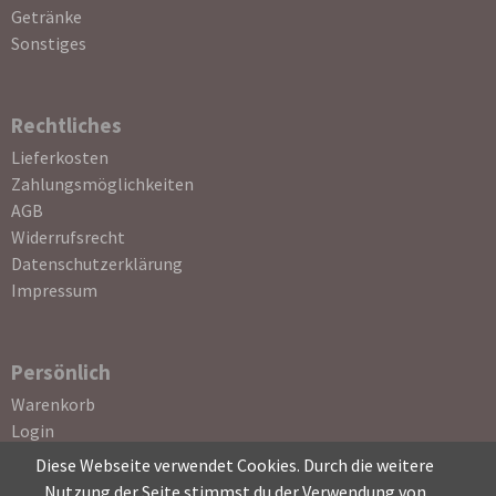
Getränke
Sonstiges
Rechtliches
Navigation
Lieferkosten
überspringen
Zahlungsmöglichkeiten
AGB
Widerrufsrecht
Datenschutzerklärung
Impressum
Persönlich
Navigation
Warenkorb
überspringen
Login
Registrierung
Diese Webseite verwendet Cookies. Durch die weitere
Passwort vergessen
Nutzung der Seite stimmst du der Verwendung von