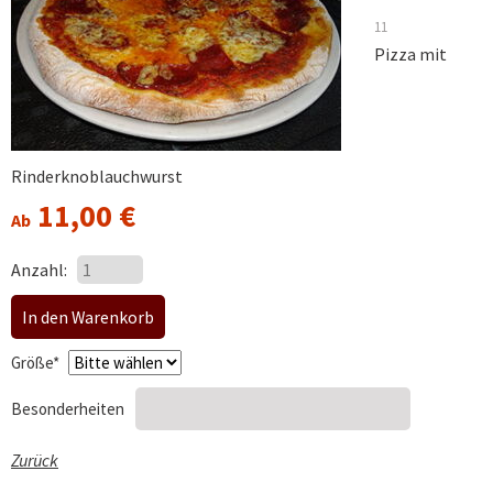
11
Pizza mit
Rinderknoblauchwurst
11,00
€
Ab
Anzahl:
Pflichtfeld
Größe
*
Besonderheiten
Zurück