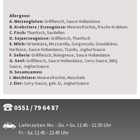
Allergene:
A. Weizengluten:
Grillfleisch, Sauce Hollandaise
B. Krebstiere / Erzeugnisse:
Meeresfrüchte
,
frische Krabben
C. Fisch:
Thunfisch, Sardellen
D. Sojaerzeugnisse:
Grillfleisch, Thunfisch
E. Milch:
Hirtenkäse
,
Mozzarella, Gorgonzola, Goudakäse,
Hartkäse, Sauce Hollandaise, Tzaziki, Joghurtsauce
F. Sellerie:
Grillfleisch, Bolognese, Sauce Hollandaise
G. Senf:
Grillfleisch, Sauce Hollandaise, Curry-Sauce, BBQ
Sauce, Joghurtsauce
H. Sesamsamen:
I. Weichtiere:
Meeresfrüchte, Muscheln
J. Eier:
Curry-Sauce, gek. Ei, Joghurtsauce
0551 / 79 64 87
Lieferzeiten: Mo. - Do. + So. 11:45 - 21:30 Uhr
Fr. - Sa. 11:45 - 22:45 Uhr