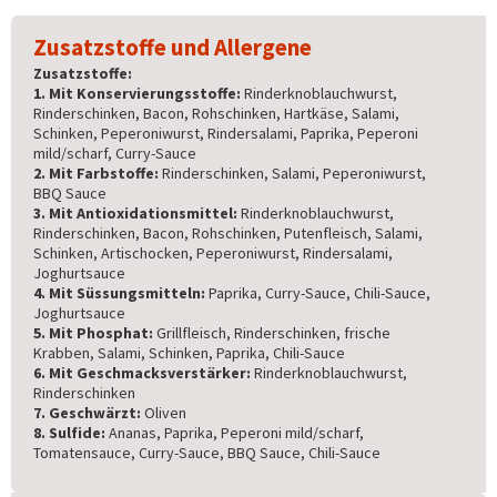
Zusatzstoffe und Allergene
Zusatzstoffe:
1. Mit Konservierungsstoffe:
Rinderknoblauchwurst,
Rinderschinken, Bacon, Rohschinken, Hartkäse, Salami,
Schinken, Peperoniwurst, Rindersalami, Paprika, Peperoni
mild/scharf, Curry-Sauce
2. Mit Farbstoffe:
Rinderschinken, Salami, Peperoniwurst,
BBQ Sauce
3. Mit Antioxidationsmittel:
Rinderknoblauchwurst,
Rinderschinken, Bacon, Rohschinken, Putenfleisch, Salami,
Schinken, Artischocken, Peperoniwurst, Rindersalami,
Joghurtsauce
4. Mit Süssungsmitteln:
Paprika, Curry-Sauce, Chili-Sauce,
Joghurtsauce
5. Mit Phosphat:
Grillfleisch, Rinderschinken, frische
Krabben, Salami, Schinken, Paprika, Chili-Sauce
6. Mit Geschmacksverstärker:
Rinderknoblauchwurst,
Rinderschinken
7. Geschwärzt:
Oliven
8. Sulfide:
Ananas, Paprika, Peperoni mild/scharf,
Tomatensauce, Curry-Sauce, BBQ Sauce, Chili-Sauce