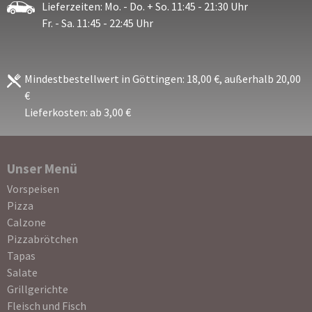
Lieferzeiten: Mo. - Do. + So. 11:45 - 21:30 Uhr
Fr. - Sa. 11:45 - 22:45 Uhr
Mindestbestellwert in Göttingen: 18,00 €, außerhalb 20,00
€
Lieferkosten: ab 3,00 €
Unser Menü
Navigation
Vorspeisen
überspringen
Pizza
Calzone
Pizzabrötchen
Tapas
Salate
Grillgerichte
Fleisch und Fisch