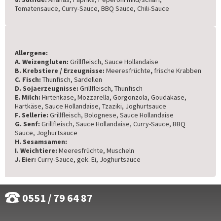
Tomatensauce, Curry-Sauce, BBQ Sauce, Chili-Sauce
Allergene:
A. Weizengluten:
Grillfleisch, Sauce Hollandaise
B. Krebstiere / Erzeugnisse:
Meeresfrüchte
,
frische Krabben
C. Fisch:
Thunfisch, Sardellen
D. Sojaerzeugnisse:
Grillfleisch, Thunfisch
E. Milch:
Hirtenkäse
,
Mozzarella, Gorgonzola, Goudakäse,
Hartkäse, Sauce Hollandaise, Tzaziki, Joghurtsauce
F. Sellerie:
Grillfleisch, Bolognese, Sauce Hollandaise
G. Senf:
Grillfleisch, Sauce Hollandaise, Curry-Sauce, BBQ
Sauce, Joghurtsauce
H. Sesamsamen:
I. Weichtiere:
Meeresfrüchte, Muscheln
J. Eier:
Curry-Sauce, gek. Ei, Joghurtsauce
0551 / 79 64 87