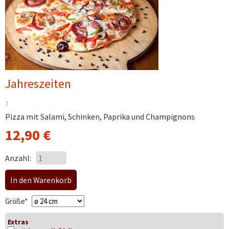
Jahreszeiten
7
Pizza mit Salami, Schinken, Paprika und Champignons
12,90
€
Anzahl:
Pflichtfeld
Größe
*
Extras