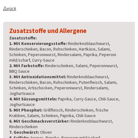
Zurück
Zusatzstoffe und Allergene
Zusatzstoffe:
1. Mit Konservierungsstoffe:
Rinderknoblauchwurst,
Rinderschinken, Bacon, Rohschinken, Hartkäse, Salami,
Schinken, Peperoniwurst, Rindersalami, Paprika, Peperoni
mild/scharf, Curry-Sauce
2. Mit Farbstoffe:
Rinderschinken, Salami, Peperoniwurst,
BBQ Sauce
3. Mit Antioxidationsmittel:
Rinderknoblauchwurst,
Rinderschinken, Bacon, Rohschinken, Putenfleisch, Salami,
Schinken, Artischocken, Peperoniwurst, Rindersalami,
Joghurtsauce
4. Mit Süssungsmitteln:
Paprika, Curry-Sauce, Chili-Sauce,
Joghurtsauce
5. Mit Phosphat:
Grillfleisch, Rinderschinken, frische
Krabben, Salami, Schinken, Paprika, Chili-Sauce
6. Mit Geschmacksverstärker:
Rinderknoblauchwurst,
Rinderschinken
7. Geschwärzt:
Oliven
8. Sulfide:
Ananas, Paprika, Peperoni mild/scharf,