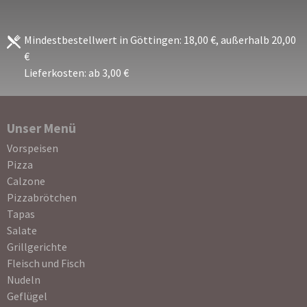
Mindestbestellwert in Göttingen: 18,00 €, außerhalb 20,00
€
Lieferkosten: ab 3,00 €
Unser Menü
Navigation
Vorspeisen
überspringen
Pizza
Calzone
Pizzabrötchen
Tapas
Salate
Grillgerichte
Fleisch und Fisch
Nudeln
Geflügel