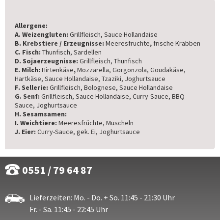
Allergene:
A. Weizengluten:
Grillfleisch, Sauce Hollandaise
B. Krebstiere / Erzeugnisse:
Meeresfrüchte
,
frische Krabben
C. Fisch:
Thunfisch, Sardellen
D. Sojaerzeugnisse:
Grillfleisch, Thunfisch
E. Milch:
Hirtenkäse
,
Mozzarella, Gorgonzola, Goudakäse,
Hartkäse, Sauce Hollandaise, Tzaziki, Joghurtsauce
F. Sellerie:
Grillfleisch, Bolognese, Sauce Hollandaise
G. Senf:
Grillfleisch, Sauce Hollandaise, Curry-Sauce, BBQ
Sauce, Joghurtsauce
H. Sesamsamen:
I. Weichtiere:
Meeresfrüchte, Muscheln
J. Eier:
Curry-Sauce, gek. Ei, Joghurtsauce
0551 / 79 64 87
Lieferzeiten: Mo. - Do. + So. 11:45 - 21:30 Uhr
Fr. - Sa. 11:45 - 22:45 Uhr