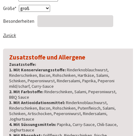
Pflichtfeld
Größe
*
Besonderheiten
Zurück
Zusatzstoffe und Allergene
Zusatzstoffe:
1. Mit Konservierungsstoffe:
Rinderknoblauchwurst,
Rinderschinken, Bacon, Rohschinken, Hartkäse, Salami,
Schinken, Peperoniwurst, Rindersalami, Paprika, Peperoni
mild/scharf, Curry-Sauce
2. Mit Farbstoffe:
Rinderschinken, Salami, Peperoniwurst,
BBQ Sauce
3. Mit Antioxidationsmittel:
Rinderknoblauchwurst,
Rinderschinken, Bacon, Rohschinken, Putenfleisch, Salami,
Schinken, Artischocken, Peperoniwurst, Rindersalami,
Joghurtsauce
4. Mit Süssungsmitteln:
Paprika, Curry-Sauce, Chili-Sauce,
Joghurtsauce
5. Mit Phosphat:
Grillfleisch, Rinderschinken, frische