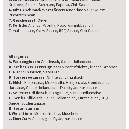
Krabben, Salami, Schinken, Paprika, Chili-Sauce
6. Mit Geschmacksverstärker:
Rinderknoblauchwurst,
Rinderschinken
7. Geschwärzt:
Oliven
8. Sulfide:
Ananas, Paprika, Peperoni mild/scharf,
Tomatensauce, Curry-Sauce, BBQ Sauce, Chili-Sauce
Allergene:
A. Weizengluten:
Grillfleisch, Sauce Hollandaise
B. Krebstiere / Erzeugnisse:
Meeresfrüchte
,
frische Krabben
C. Fisch:
Thunfisch, Sardellen
D. Sojaerzeugnisse:
Grillfleisch, Thunfisch
E. Milch:
Hirtenkäse
,
Mozzarella, Gorgonzola, Goudakäse,
Hartkäse, Sauce Hollandaise, Tzaziki, Joghurtsauce
F. Sellerie:
Grillfleisch, Bolognese, Sauce Hollandaise
G. Senf:
Grillfleisch, Sauce Hollandaise, Curry-Sauce, BBQ
Sauce, Joghurtsauce
H. Sesamsamen:
I. Weichtiere:
Meeresfrüchte, Muscheln
J. Eier:
Curry-Sauce, gek. Ei, Joghurtsauce