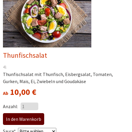
Thunfischsalat
41
Thunfischsalat mit Thunfisch, Eisbergsalat, Tomaten,
Gurken, Mais, Ei, Zwiebeln und Goudakäse
10,00
€
Ab
Anzahl:
Pflichtfeld
Sauce
*