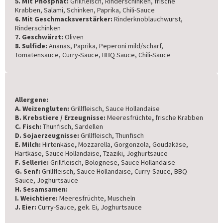
5. Mit Phosphat:
Grillfleisch, Rinderschinken, frische
Krabben, Salami, Schinken, Paprika, Chili-Sauce
6. Mit Geschmacksverstärker:
Rinderknoblauchwurst,
Rinderschinken
7. Geschwärzt:
Oliven
8. Sulfide:
Ananas, Paprika, Peperoni mild/scharf,
Tomatensauce, Curry-Sauce, BBQ Sauce, Chili-Sauce
Allergene:
A. Weizengluten:
Grillfleisch, Sauce Hollandaise
B. Krebstiere / Erzeugnisse:
Meeresfrüchte
,
frische Krabben
C. Fisch:
Thunfisch, Sardellen
D. Sojaerzeugnisse:
Grillfleisch, Thunfisch
E. Milch:
Hirtenkäse
,
Mozzarella, Gorgonzola, Goudakäse,
Hartkäse, Sauce Hollandaise, Tzaziki, Joghurtsauce
F. Sellerie:
Grillfleisch, Bolognese, Sauce Hollandaise
G. Senf:
Grillfleisch, Sauce Hollandaise, Curry-Sauce, BBQ
Sauce, Joghurtsauce
H. Sesamsamen:
I. Weichtiere:
Meeresfrüchte, Muscheln
J. Eier:
Curry-Sauce, gek. Ei, Joghurtsauce