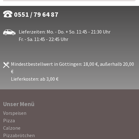
0551 / 79 64 87
Lieferzeiten: Mo. - Do. + So. 11:45 - 21:30 Uhr
Fr. - Sa. 11:45 - 22:45 Uhr
Mindestbestellwert in Göttingen: 18,00 €, außerhalb 20,00
€
Lieferkosten: ab 3,00 €
Unser Menü
Navigation
Vorspeisen
überspringen
Pizza
Calzone
Pizzabrötchen