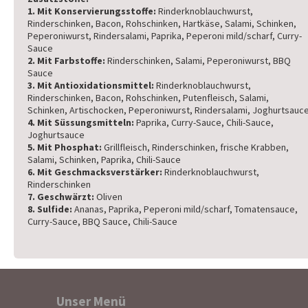
1. Mit Konservierungsstoffe:
Rinderknoblauchwurst,
Rinderschinken, Bacon, Rohschinken, Hartkäse, Salami, Schinken,
Peperoniwurst, Rindersalami, Paprika, Peperoni mild/scharf, Curry-
Sauce
2. Mit Farbstoffe:
Rinderschinken, Salami, Peperoniwurst, BBQ
Sauce
3. Mit Antioxidationsmittel:
Rinderknoblauchwurst,
Rinderschinken, Bacon, Rohschinken, Putenfleisch, Salami,
Schinken, Artischocken, Peperoniwurst, Rindersalami, Joghurtsauc
4. Mit Süssungsmitteln:
Paprika, Curry-Sauce, Chili-Sauce,
Joghurtsauce
5. Mit Phosphat:
Grillfleisch, Rinderschinken, frische Krabben,
Salami, Schinken, Paprika, Chili-Sauce
6. Mit Geschmacksverstärker:
Rinderknoblauchwurst,
Rinderschinken
7. Geschwärzt:
Oliven
8. Sulfide:
Ananas, Paprika, Peperoni mild/scharf, Tomatensauce,
Curry-Sauce, BBQ Sauce, Chili-Sauce
Unser Menü