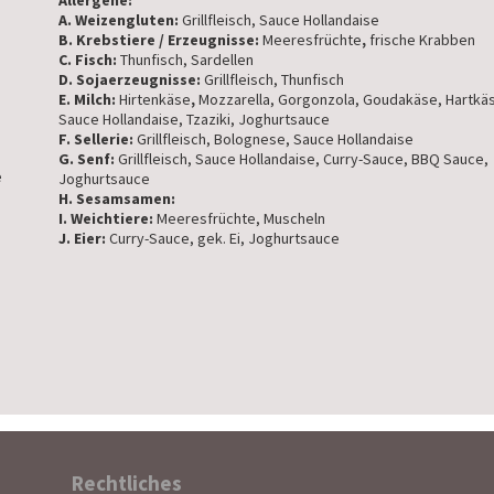
Allergene:
A. Weizengluten:
Grillfleisch, Sauce Hollandaise
B. Krebstiere / Erzeugnisse:
Meeresfrüchte
,
frische Krabben
C. Fisch:
Thunfisch, Sardellen
D. Sojaerzeugnisse:
Grillfleisch, Thunfisch
E. Milch:
Hirtenkäse
,
Mozzarella, Gorgonzola, Goudakäse, Hartkä
Sauce Hollandaise, Tzaziki, Joghurtsauce
F. Sellerie:
Grillfleisch, Bolognese, Sauce Hollandaise
G. Senf:
Grillfleisch, Sauce Hollandaise, Curry-Sauce, BBQ Sauce,
e
Joghurtsauce
H. Sesamsamen:
I. Weichtiere:
Meeresfrüchte, Muscheln
J. Eier:
Curry-Sauce, gek. Ei, Joghurtsauce
Rechtliches