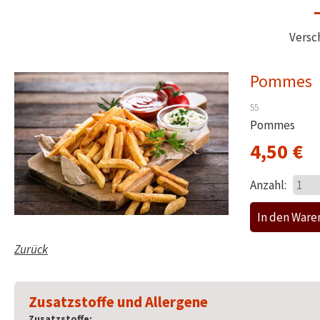
Versc
Pommes
55
Pommes
4,50
€
Anzahl:
Zurück
Zusatzstoffe und Allergene
Zusatzstoffe: