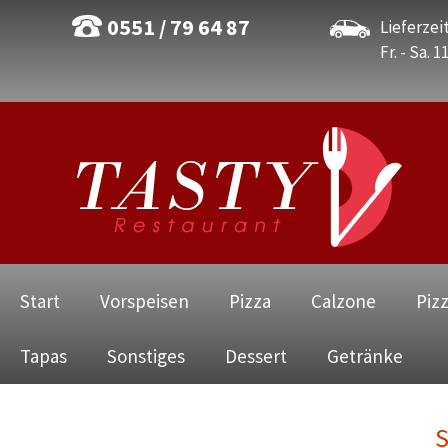
0551 / 79 64 87
Lieferzeit
Fr. - Sa. 1
Navigation
Start
Vorspeisen
Pizza
Calzone
Piz
überspringen
Tapas
Sonstiges
Dessert
Getränke
S