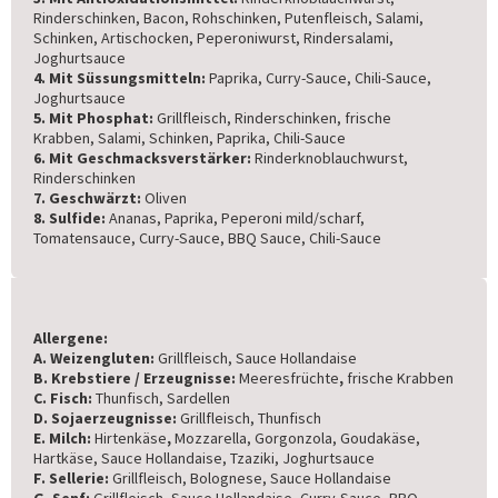
Rinderschinken, Bacon, Rohschinken, Putenfleisch, Salami,
Schinken, Artischocken, Peperoniwurst, Rindersalami,
Joghurtsauce
4. Mit Süssungsmitteln:
Paprika, Curry-Sauce, Chili-Sauce,
Joghurtsauce
5. Mit Phosphat:
Grillfleisch, Rinderschinken, frische
Krabben, Salami, Schinken, Paprika, Chili-Sauce
6. Mit Geschmacksverstärker:
Rinderknoblauchwurst,
Rinderschinken
7. Geschwärzt:
Oliven
8. Sulfide:
Ananas, Paprika, Peperoni mild/scharf,
Tomatensauce, Curry-Sauce, BBQ Sauce, Chili-Sauce
Allergene:
A. Weizengluten:
Grillfleisch, Sauce Hollandaise
B. Krebstiere / Erzeugnisse:
Meeresfrüchte
,
frische Krabben
C. Fisch:
Thunfisch, Sardellen
D. Sojaerzeugnisse:
Grillfleisch, Thunfisch
E. Milch:
Hirtenkäse
,
Mozzarella, Gorgonzola, Goudakäse,
Hartkäse, Sauce Hollandaise, Tzaziki, Joghurtsauce
F. Sellerie:
Grillfleisch, Bolognese, Sauce Hollandaise