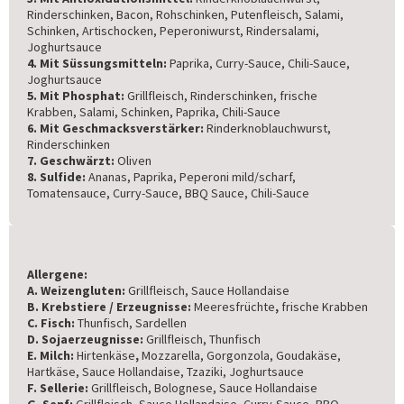
Rinderschinken, Bacon, Rohschinken, Putenfleisch, Salami,
Schinken, Artischocken, Peperoniwurst, Rindersalami,
Joghurtsauce
4. Mit Süssungsmitteln:
Paprika, Curry-Sauce, Chili-Sauce,
Joghurtsauce
5. Mit Phosphat:
Grillfleisch, Rinderschinken, frische
Krabben, Salami, Schinken, Paprika, Chili-Sauce
6. Mit Geschmacksverstärker:
Rinderknoblauchwurst,
Rinderschinken
7. Geschwärzt:
Oliven
8. Sulfide:
Ananas, Paprika, Peperoni mild/scharf,
Tomatensauce, Curry-Sauce, BBQ Sauce, Chili-Sauce
Allergene:
A. Weizengluten:
Grillfleisch, Sauce Hollandaise
B. Krebstiere / Erzeugnisse:
Meeresfrüchte
,
frische Krabben
C. Fisch:
Thunfisch, Sardellen
D. Sojaerzeugnisse:
Grillfleisch, Thunfisch
E. Milch:
Hirtenkäse
,
Mozzarella, Gorgonzola, Goudakäse,
Hartkäse, Sauce Hollandaise, Tzaziki, Joghurtsauce
F. Sellerie:
Grillfleisch, Bolognese, Sauce Hollandaise