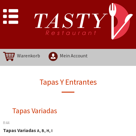
Warenkorb
Mein Account
Tapas Y Entrantes
Tapas Variadas
R44
Tapas Variadas
A, B, H, I