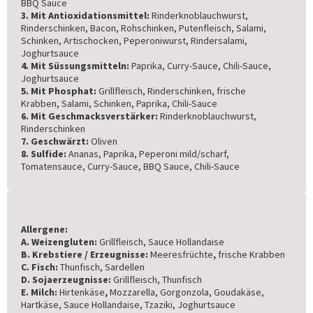
BBQ Sauce
3. Mit Antioxidationsmittel:
Rinderknoblauchwurst,
Rinderschinken, Bacon, Rohschinken, Putenfleisch, Salami,
Schinken, Artischocken, Peperoniwurst, Rindersalami,
Joghurtsauce
4. Mit Süssungsmitteln:
Paprika, Curry-Sauce, Chili-Sauce,
Joghurtsauce
5. Mit Phosphat:
Grillfleisch, Rinderschinken, frische
Krabben, Salami, Schinken, Paprika, Chili-Sauce
6. Mit Geschmacksverstärker:
Rinderknoblauchwurst,
Rinderschinken
7. Geschwärzt:
Oliven
8. Sulfide:
Ananas, Paprika, Peperoni mild/scharf,
Tomatensauce, Curry-Sauce, BBQ Sauce, Chili-Sauce
Allergene:
A. Weizengluten:
Grillfleisch, Sauce Hollandaise
B. Krebstiere / Erzeugnisse:
Meeresfrüchte
,
frische Krabben
C. Fisch:
Thunfisch, Sardellen
D. Sojaerzeugnisse:
Grillfleisch, Thunfisch
E. Milch:
Hirtenkäse
,
Mozzarella, Gorgonzola, Goudakäse,
Hartkäse, Sauce Hollandaise, Tzaziki, Joghurtsauce