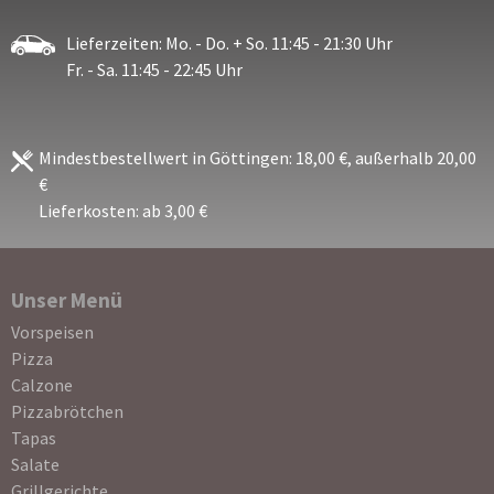
Lieferzeiten: Mo. - Do. + So. 11:45 - 21:30 Uhr
Fr. - Sa. 11:45 - 22:45 Uhr
Mindestbestellwert in Göttingen: 18,00 €, außerhalb 20,00
€
Lieferkosten: ab 3,00 €
Unser Menü
Navigation
Vorspeisen
überspringen
Pizza
Calzone
Pizzabrötchen
Tapas
Salate
Grillgerichte