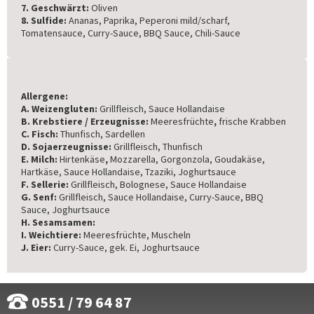
7. Geschwärzt:
Oliven
8. Sulfide:
Ananas, Paprika, Peperoni mild/scharf,
Tomatensauce, Curry-Sauce, BBQ Sauce, Chili-Sauce
Allergene:
A. Weizengluten:
Grillfleisch, Sauce Hollandaise
B. Krebstiere / Erzeugnisse:
Meeresfrüchte
,
frische Krabben
C. Fisch:
Thunfisch, Sardellen
D. Sojaerzeugnisse:
Grillfleisch, Thunfisch
E. Milch:
Hirtenkäse
,
Mozzarella, Gorgonzola, Goudakäse,
Hartkäse, Sauce Hollandaise, Tzaziki, Joghurtsauce
F. Sellerie:
Grillfleisch, Bolognese, Sauce Hollandaise
G. Senf:
Grillfleisch, Sauce Hollandaise, Curry-Sauce, BBQ
Sauce, Joghurtsauce
H. Sesamsamen:
I. Weichtiere:
Meeresfrüchte, Muscheln
J. Eier:
Curry-Sauce, gek. Ei, Joghurtsauce
0551 / 79 64 87