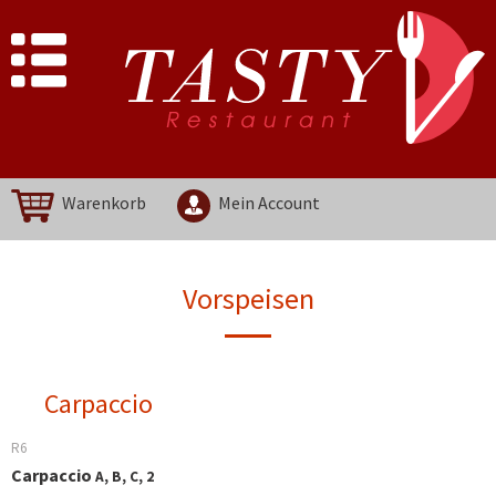
Warenkorb
Mein Account
Vorspeisen
Carpaccio
R6
Carpaccio
A, B, C, 2