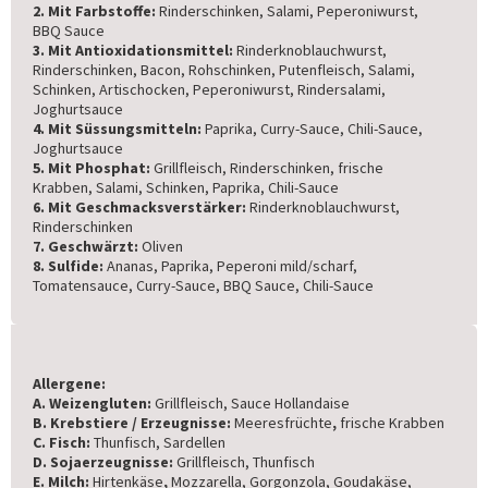
2. Mit Farbstoffe:
Rinderschinken, Salami, Peperoniwurst,
BBQ Sauce
3. Mit Antioxidationsmittel:
Rinderknoblauchwurst,
Rinderschinken, Bacon, Rohschinken, Putenfleisch, Salami,
Schinken, Artischocken, Peperoniwurst, Rindersalami,
Joghurtsauce
4. Mit Süssungsmitteln:
Paprika, Curry-Sauce, Chili-Sauce,
Joghurtsauce
5. Mit Phosphat:
Grillfleisch, Rinderschinken, frische
Krabben, Salami, Schinken, Paprika, Chili-Sauce
6. Mit Geschmacksverstärker:
Rinderknoblauchwurst,
Rinderschinken
7. Geschwärzt:
Oliven
8. Sulfide:
Ananas, Paprika, Peperoni mild/scharf,
Tomatensauce, Curry-Sauce, BBQ Sauce, Chili-Sauce
Allergene:
A. Weizengluten:
Grillfleisch, Sauce Hollandaise
B. Krebstiere / Erzeugnisse:
Meeresfrüchte
,
frische Krabben
C. Fisch:
Thunfisch, Sardellen
D. Sojaerzeugnisse:
Grillfleisch, Thunfisch
E. Milch:
Hirtenkäse
,
Mozzarella, Gorgonzola, Goudakäse,