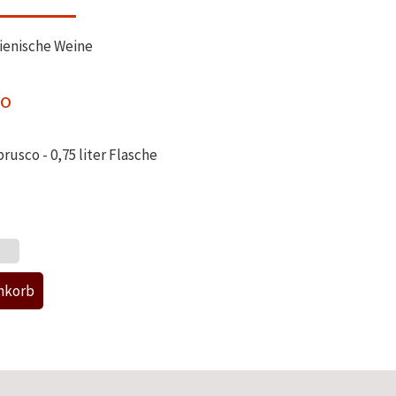
lienische Weine
co
usco - 0,75 liter Flasche