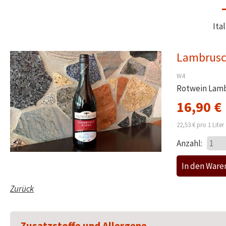
Ita
Lambrus
W4
Rotwein Lambr
16,90
€
22,53
€
pro 1 Liter
Anzahl:
Zurück
Zusatzstoffe und Allergene