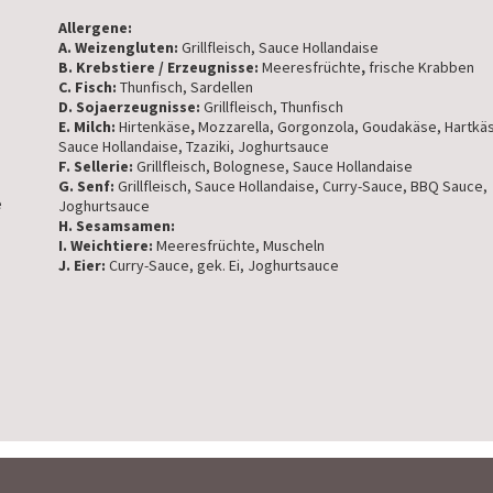
Allergene:
A. Weizengluten:
Grillfleisch, Sauce Hollandaise
B. Krebstiere / Erzeugnisse:
Meeresfrüchte
,
frische Krabben
C. Fisch:
Thunfisch, Sardellen
D. Sojaerzeugnisse:
Grillfleisch, Thunfisch
E. Milch:
Hirtenkäse
,
Mozzarella, Gorgonzola, Goudakäse, Hartkä
Sauce Hollandaise, Tzaziki, Joghurtsauce
F. Sellerie:
Grillfleisch, Bolognese, Sauce Hollandaise
G. Senf:
Grillfleisch, Sauce Hollandaise, Curry-Sauce, BBQ Sauce,
e
Joghurtsauce
H. Sesamsamen:
I. Weichtiere:
Meeresfrüchte, Muscheln
J. Eier:
Curry-Sauce, gek. Ei, Joghurtsauce