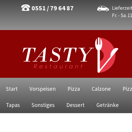
0551 / 79 64 87
Lieferzeit
Fr. - Sa. 1
Navigation
Start
Vorspeisen
Pizza
Calzone
Piz
überspringen
Tapas
Sonstiges
Dessert
Getränke