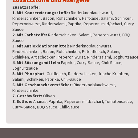
Zusatzstoffe:
1. Mit Konservierungsstoffe:
Rinderknoblauchwurst,
Rinderschinken, Bacon, Rohschinken, Hartkäse, Salami, Schinken,
Peperoniwurst, Rindersalami, Paprika, Peperoni mild/scharf, Curry-
Sauce
2. Mit Farbstoffe:
Rinderschinken, Salami, Peperoniwurst, BBQ
Sauce
3. Mit Antioxidationsmittel:
Rinderknoblauchwurst,
Rinderschinken, Bacon, Rohschinken, Putenfleisch, Salami,
Schinken, Artischocken, Peperoniwurst, Rindersalami, Joghurtsauc
4. Mit Süssungsmitteln:
Paprika, Curry-Sauce, Chili-Sauce,
Joghurtsauce
5. Mit Phosphat:
Grillfleisch, Rinderschinken, frische Krabben,
Salami, Schinken, Paprika, Chili-Sauce
6. Mit Geschmacksverstärker:
Rinderknoblauchwurst,
Rinderschinken
7. Geschwärzt:
Oliven
8. Sulfide:
Ananas, Paprika, Peperoni mild/scharf, Tomatensauce,
Curry-Sauce, BBQ Sauce, Chili-Sauce