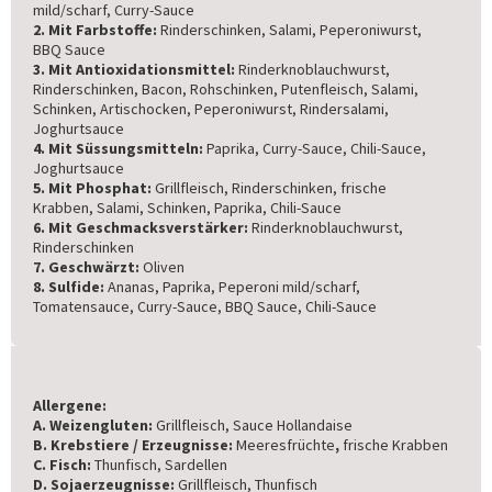
mild/scharf, Curry-Sauce
2. Mit Farbstoffe:
Rinderschinken, Salami, Peperoniwurst,
BBQ Sauce
3. Mit Antioxidationsmittel:
Rinderknoblauchwurst,
Rinderschinken, Bacon, Rohschinken, Putenfleisch, Salami,
Schinken, Artischocken, Peperoniwurst, Rindersalami,
Joghurtsauce
4. Mit Süssungsmitteln:
Paprika, Curry-Sauce, Chili-Sauce,
Joghurtsauce
5. Mit Phosphat:
Grillfleisch, Rinderschinken, frische
Krabben, Salami, Schinken, Paprika, Chili-Sauce
6. Mit Geschmacksverstärker:
Rinderknoblauchwurst,
Rinderschinken
7. Geschwärzt:
Oliven
8. Sulfide:
Ananas, Paprika, Peperoni mild/scharf,
Tomatensauce, Curry-Sauce, BBQ Sauce, Chili-Sauce
Allergene:
A. Weizengluten:
Grillfleisch, Sauce Hollandaise
B. Krebstiere / Erzeugnisse:
Meeresfrüchte
,
frische Krabben
C. Fisch:
Thunfisch, Sardellen
D. Sojaerzeugnisse:
Grillfleisch, Thunfisch